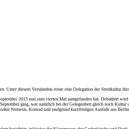
. Unter diesem Verständnis reiste eine Delegation der Streitkultur die
September 2013 nun zum vierten Mal stattgefunden hat. Debattiert wird a
eptember ging, war natürlich bei der Gelegenheit gleich noch Kultur 
ultur Nemesis, Konrad und (aufgrund kurzfristigen Ausfalls aus Berlin 
salem besichtigt, inklusive der Klagemauer, der Grabeskirche und Dan