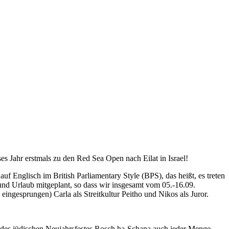
ses Jahr erstmals zu den Red Sea Open nach Eilat in Israel!
uf Englisch im British Parliamentary Style (BPS), das heißt, es treten
und Urlaub mitgeplant, so dass wir insgesamt vom 05.-16.09.
eingesprungen) Carla als Streitkultur Peitho und Nikos als Juror.
k des jüdischen Neujahrsfestes Rosch ha-Schana auch jeder Menge