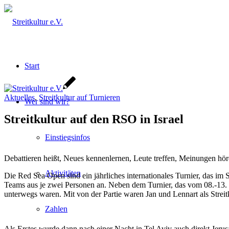
Start
Aktuelles
,
Streitkultur auf Turnieren
Wer sind wir?
Streitkultur auf den RSO in Israel
Einstiegsinfos
Debattieren heißt, Neues kennenlernen, Leute treffen, Meinungen hören
Aktivitäten
Die Red Sea Open sind ein jährliches internationales Turnier, das im 
Teams aus je zwei Personen an. Neben dem Turnier, das vom 08.-13. S
unterwegs waren. Mit von der Partie waren Jan und Lennart als Streitk
Zahlen
Als Erstes wurde dann nach einer Nacht in Tel Aviv auch direkt Jeru