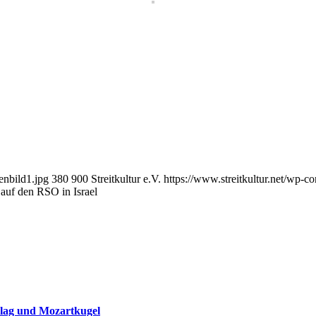
enbild1.jpg
380
900
Streitkultur e.V.
https://www.streitkultur.net/wp-
r auf den RSO in Israel
hlag und Mozartkugel