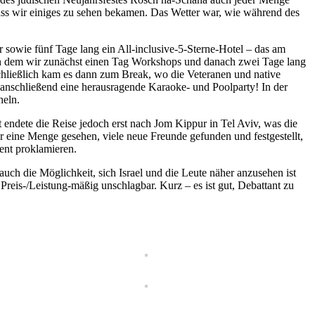
dass wir einiges zu sehen bekamen. Das Wetter war, wie während des
 sowie fünf Tage lang ein All-inclusive-5-Sterne-Hotel – das am
, in dem wir zunächst einen Tag Workshops und danach zwei Tage lang
chließlich kam es dann zum Break, wo die Veteranen und native
anschließend eine herausragende Karaoke- und Poolparty! In der
heln.
 endete die Reise jedoch erst nach Jom Kippur in Tel Aviv, was die
r eine Menge gesehen, viele neue Freunde gefunden und festgestellt,
ent proklamieren.
auch die Möglichkeit, sich Israel und die Leute näher anzusehen ist
reis-/Leistung-mäßig unschlagbar. Kurz – es ist gut, Debattant zu