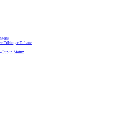
ngens
hre Tübinger Debatte
rg-Cup in Mainz