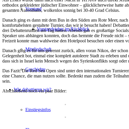
orthodox gekleideter jüdischer Einwohner – glücklicherweise hatte a
Vorstand
gesamten Aufenthalts, wolkenlos sonnig bei 30-40 Grad Celsius.
Danach ging es dann mit dem Bus in den Süden ans Rote Meer, nach Ei
komfortabelsten gestaltete Turnier, das wir je besucht haben! Deba
Vorstandsjahre im Rückblick
drei Debattenrunden am Tag hatten. Abends gab es großartige Social
Speaker uns abhängen konnten, doch das hemmte die Freude nicht – s
Freizeit konnte man wahlweise den Hotelpool besuchen oder einen vo
Mitgliedschaft
Danach ging es für uns getrennt zurück, allen voran Nikos, der schon
Gelegenheit bot, einmal eine komplett autoleere Stadt zu erleben und
dass sich in Israel kein Mensch wegen des Syrienkonflikts sorgt o
Geschichte
Das Fazit: Die Red Sea Open sind unter den internationalen Turnieren 
eine Chance, die man nutzen sollte. Bedenkt man zudem die Teilnahme
sein.
Wie debattieren wir?
Abschließend noch ein paar Bilder:
Einstiegsinfos