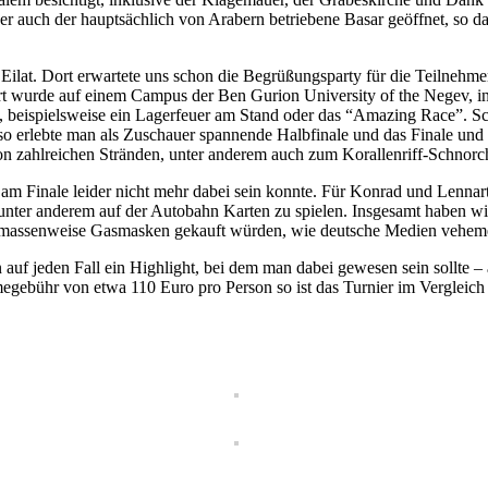
ber auch der hauptsächlich von Arabern betriebene Basar geöffnet, so 
lat. Dort erwartete uns schon die Begrüßungsparty für die Teilnehmer
ttiert wurde auf einem Campus der Ben Gurion University of the Negev
s, beispielsweise ein Lagerfeuer am Stand oder das “Amazing Race”. S
o erlebte man als Zuschauer spannende Halbfinale und das Finale und 
n zahlreichen Stränden, unter anderem auch zum Korallenriff-Schnorc
 am Finale leider nicht mehr dabei sein konnte. Für Konrad und Lennart
 unter anderem auf der Autobahn Karten zu spielen. Insgesamt haben wi
der massenweise Gasmasken gekauft würden, wie deutsche Medien vehem
auf jeden Fall ein Highlight, bei dem man dabei gewesen sein sollte – 
gebühr von etwa 110 Euro pro Person so ist das Turnier im Vergleich P