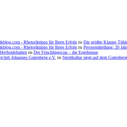
ikblog.com - Rhetoriktipps für Ihren Erfolg
zu
Die größte Klappe Tübi
ikblog.com - Rhetoriktipps für Ihren Erfolg
zu
Pressemitteilung: 20 Ja
 Herbstdebatten
zu
Der Frischlingscup – die Ergebnisse
erclub Johannes Gutenberg e.V.
zu
Streitkultur siegt auf dem Gutenbe