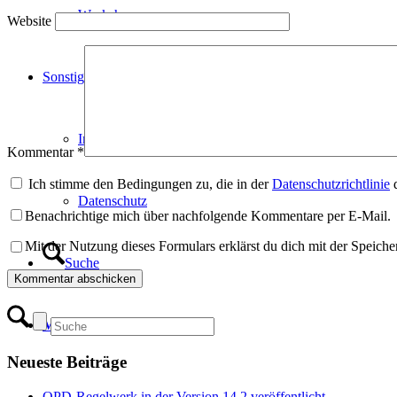
Workshops
Website
Sonstiges
Impressum
Kommentar
*
Ich stimme den Bedingungen zu, die in der
Datenschutzrichtlinie
d
Datenschutz
Benachrichtige mich über nachfolgende Kommentare per E-Mail.
Mit der Nutzung dieses Formulars erklärst du dich mit der Speich
Suche
Menü
Menü
Neueste Beiträge
OPD-Regelwerk in der Version 14.2 veröffentlicht