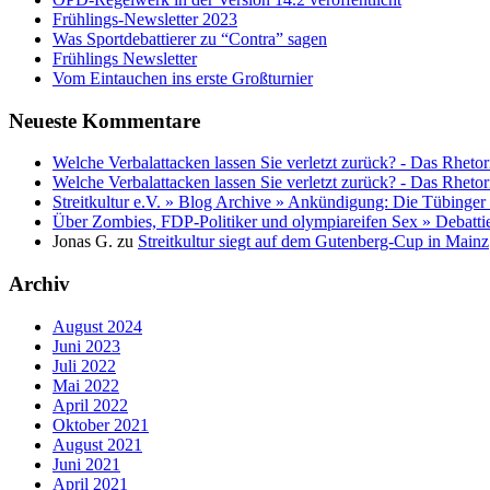
Frühlings-Newsletter 2023
Was Sportdebattierer zu “Contra” sagen
Frühlings Newsletter
Vom Eintauchen ins erste Großturnier
Neueste Kommentare
Welche Verbalattacken lassen Sie verletzt zurück? - Das Rhetor
Welche Verbalattacken lassen Sie verletzt zurück? - Das Rhetor
Streitkultur e.V. » Blog Archive » Ankündigung: Die Tübinger
Über Zombies, FDP-Politiker und olympiareifen Sex » Debatti
Jonas G.
zu
Streitkultur siegt auf dem Gutenberg-Cup in Mainz
Archiv
August 2024
Juni 2023
Juli 2022
Mai 2022
April 2022
Oktober 2021
August 2021
Juni 2021
April 2021