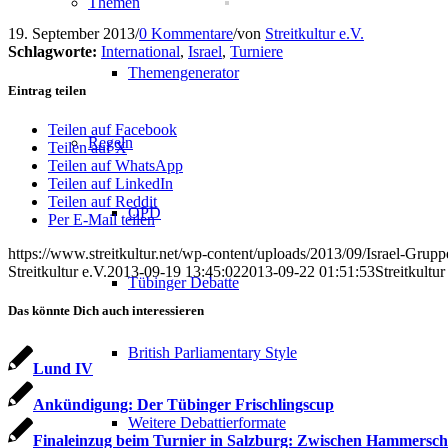
Themen
19. September 2013
/
0 Kommentare
/
von
Streitkultur e.V.
Schlagworte:
International
,
Israel
,
Turniere
Themengenerator
Eintrag teilen
Teilen auf Facebook
Regeln
Teilen auf X
Teilen auf WhatsApp
Teilen auf LinkedIn
Teilen auf Reddit
OPD
Per E-Mail teilen
https://www.streitkultur.net/wp-content/uploads/2013/09/Israel-Grupp
Streitkultur e.V.
2013-09-19 13:45:02
2013-09-22 01:51:53
Streitkultu
Tübinger Debatte
Das könnte Dich auch interessieren
British Parliamentary Style
Lund IV
Ankündigung: Der Tübinger Frischlingscup
Weitere Debattierformate
Finaleinzug beim Turnier in Salzburg: Zwischen Hammersc