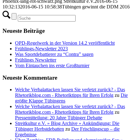
Phoenix-lang-rot-schwarz.png
Streitkultur e.V.
2016-06-15
10:32:13
2016-06-15 10:58:38
Tübingen gewinnt die DDM 2016
Neueste Beiträge
OPD-Regelwerk in der Version 14.2 veröffentlicht
Frühlings-Newsletter 2023
Was Sportdebattierer zu “Contra” sagen
Frühlings Newsletter
Vom Eintauchen ins erste Großturnier
Neueste Kommentare
Welche Verbalattacken lassen Sie verletzt zurück? - Das
Rhetorikblog.com - Rhetoriktipps für Ihren Erfolg
zu
Die
größte Klappe Tübingens
Welche Verbalattacken lassen Sie verletzt zurück? - Das
Rhetorikblog.com - Rhetoriktipps für Ihren Erfolg
zu
Pressemitteilung: 20 Jahre Tübinger Debatte
Streitkultur e.V. » Blog Archive » Ankündigung: Die
Tübinger Herbstdebatten
zu
Der Frischlingscup – die
Ergebnisse