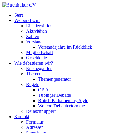
Start
Wer sind wir?
Einstiegsinfos
Aktivitäten
Zahlen
Vorstand
Vorstandsjahre im Rückblick
Mitgliedschaft
Geschichte
Wie debattieren wir?
Einstiegsinfos
Themen
Themengenerator
Regeln
OPD
Tübinger Debatte
British Parliamentary Style
Weitere Debattierformate
Reinschnuppern
Kontakt
Formular
Adressen
Newsletter