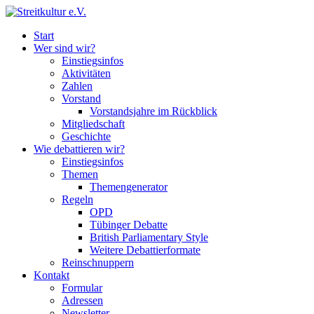
Start
Wer sind wir?
Einstiegsinfos
Aktivitäten
Zahlen
Vorstand
Vorstandsjahre im Rückblick
Mitgliedschaft
Geschichte
Wie debattieren wir?
Einstiegsinfos
Themen
Themengenerator
Regeln
OPD
Tübinger Debatte
British Parliamentary Style
Weitere Debattierformate
Reinschnuppern
Kontakt
Formular
Adressen
Newsletter