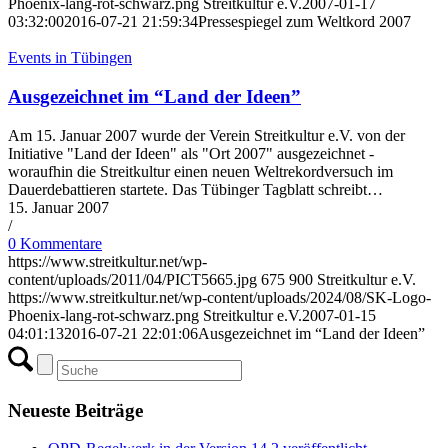
Phoenix-lang-rot-schwarz.png
Streitkultur e.V.
2007-01-17
03:32:00
2016-07-21 21:59:34
Pressespiegel zum Weltkord 2007
Events in Tübingen
Ausgezeichnet im “Land der Ideen”
Am 15. Januar 2007 wurde der Verein Streitkultur e.V. von der
Initiative "Land der Ideen" als "Ort 2007" ausgezeichnet -
woraufhin die Streitkultur einen neuen Weltrekordversuch im
Dauerdebattieren startete. Das Tübinger Tagblatt schreibt…
15. Januar 2007
/
0 Kommentare
https://www.streitkultur.net/wp-
content/uploads/2011/04/PICT5665.jpg
675
900
Streitkultur e.V.
https://www.streitkultur.net/wp-content/uploads/2024/08/SK-Logo-
Phoenix-lang-rot-schwarz.png
Streitkultur e.V.
2007-01-15
04:01:13
2016-07-21 22:01:06
Ausgezeichnet im “Land der Ideen”
Neueste Beiträge