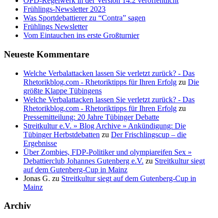
OPD-Regelwerk in der Version 14.2 veröffentlicht
Frühlings-Newsletter 2023
Was Sportdebattierer zu “Contra” sagen
Frühlings Newsletter
Vom Eintauchen ins erste Großturnier
Neueste Kommentare
Welche Verbalattacken lassen Sie verletzt zurück? - Das
Rhetorikblog.com - Rhetoriktipps für Ihren Erfolg
zu
Die
größte Klappe Tübingens
Welche Verbalattacken lassen Sie verletzt zurück? - Das
Rhetorikblog.com - Rhetoriktipps für Ihren Erfolg
zu
Pressemitteilung: 20 Jahre Tübinger Debatte
Streitkultur e.V. » Blog Archive » Ankündigung: Die
Tübinger Herbstdebatten
zu
Der Frischlingscup – die
Ergebnisse
Über Zombies, FDP-Politiker und olympiareifen Sex »
Debattierclub Johannes Gutenberg e.V.
zu
Streitkultur siegt
auf dem Gutenberg-Cup in Mainz
Jonas G.
zu
Streitkultur siegt auf dem Gutenberg-Cup in
Mainz
Archiv