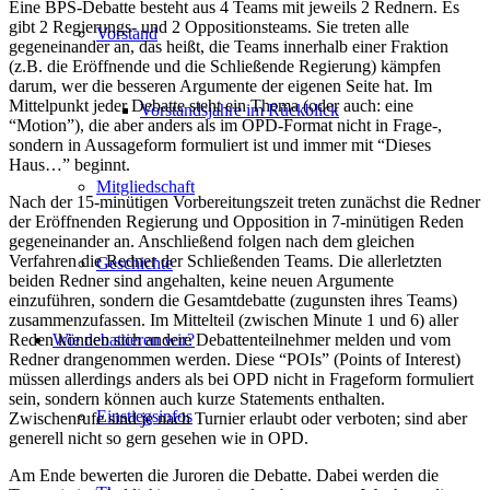
Eine BPS-Debatte besteht aus 4 Teams mit jeweils 2 Rednern. Es
gibt 2 Regierungs- und 2 Oppositionsteams. Sie treten alle
Vorstand
gegeneinander an, das heißt, die Teams innerhalb einer Fraktion
(z.B. die Eröffnende und die Schließende Regierung) kämpfen
darum, wer die besseren Argumente der eigenen Seite hat. Im
Mittelpunkt jeder Debatte steht ein Thema (oder auch: eine
Vorstandsjahre im Rückblick
“Motion”), die aber anders als im OPD-Format nicht in Frage-,
sondern in Aussageform formuliert ist und immer mit “Dieses
Haus…” beginnt.
Mitgliedschaft
Nach der 15-minütigen Vorbereitungszeit treten zunächst die Redner
der Eröffnenden Regierung und Opposition in 7-minütigen Reden
gegeneinander an. Anschließend folgen nach dem gleichen
Verfahren die Redner der Schließenden Teams. Die allerletzten
Geschichte
beiden Redner sind angehalten, keine neuen Argumente
einzuführen, sondern die Gesamtdebatte (zugunsten ihres Teams)
zusammenzufassen. Im Mittelteil (zwischen Minute 1 und 6) aller
Wie debattieren wir?
Reden können sich andere Debattenteilnehmer melden und vom
Redner drangenommen werden. Diese “POIs” (Points of Interest)
müssen allerdings anders als bei OPD nicht in Frageform formuliert
sein, sondern können auch kurze Statements enthalten.
Einstiegsinfos
Zwischenrufe sind je nach Turnier erlaubt oder verboten; sind aber
generell nicht so gern gesehen wie in OPD.
Am Ende bewerten die Juroren die Debatte. Dabei werden die