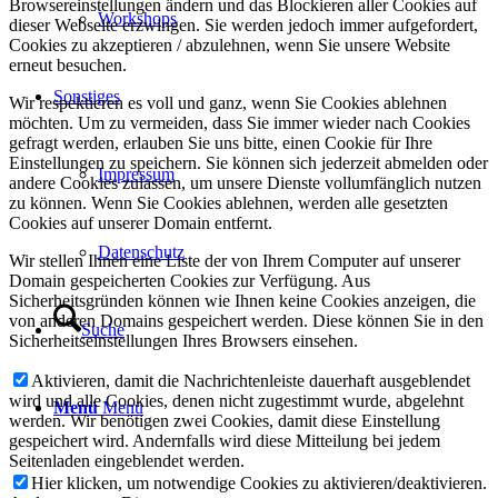
Browsereinstellungen ändern und das Blockieren aller Cookies auf
Workshops
dieser Webseite erzwingen. Sie werden jedoch immer aufgefordert,
Cookies zu akzeptieren / abzulehnen, wenn Sie unsere Website
erneut besuchen.
Sonstiges
Wir respektieren es voll und ganz, wenn Sie Cookies ablehnen
möchten. Um zu vermeiden, dass Sie immer wieder nach Cookies
gefragt werden, erlauben Sie uns bitte, einen Cookie für Ihre
Einstellungen zu speichern. Sie können sich jederzeit abmelden oder
Impressum
andere Cookies zulassen, um unsere Dienste vollumfänglich nutzen
zu können. Wenn Sie Cookies ablehnen, werden alle gesetzten
Cookies auf unserer Domain entfernt.
Datenschutz
Wir stellen Ihnen eine Liste der von Ihrem Computer auf unserer
Domain gespeicherten Cookies zur Verfügung. Aus
Sicherheitsgründen können wie Ihnen keine Cookies anzeigen, die
von anderen Domains gespeichert werden. Diese können Sie in den
Suche
Sicherheitseinstellungen Ihres Browsers einsehen.
Aktivieren, damit die Nachrichtenleiste dauerhaft ausgeblendet
wird und alle Cookies, denen nicht zugestimmt wurde, abgelehnt
Menü
Menü
werden. Wir benötigen zwei Cookies, damit diese Einstellung
gespeichert wird. Andernfalls wird diese Mitteilung bei jedem
Seitenladen eingeblendet werden.
Hier klicken, um notwendige Cookies zu aktivieren/deaktivieren.