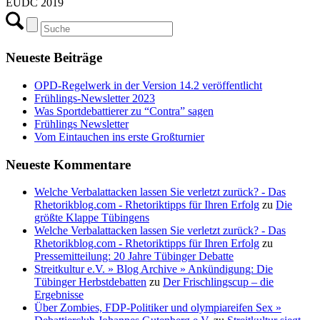
EUDC 2019
Neueste Beiträge
OPD-Regelwerk in der Version 14.2 veröffentlicht
Frühlings-Newsletter 2023
Was Sportdebattierer zu “Contra” sagen
Frühlings Newsletter
Vom Eintauchen ins erste Großturnier
Neueste Kommentare
Welche Verbalattacken lassen Sie verletzt zurück? - Das
Rhetorikblog.com - Rhetoriktipps für Ihren Erfolg
zu
Die
größte Klappe Tübingens
Welche Verbalattacken lassen Sie verletzt zurück? - Das
Rhetorikblog.com - Rhetoriktipps für Ihren Erfolg
zu
Pressemitteilung: 20 Jahre Tübinger Debatte
Streitkultur e.V. » Blog Archive » Ankündigung: Die
Tübinger Herbstdebatten
zu
Der Frischlingscup – die
Ergebnisse
Über Zombies, FDP-Politiker und olympiareifen Sex »