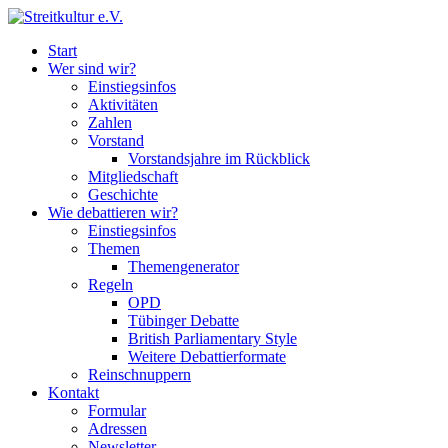
Start
Wer sind wir?
Einstiegsinfos
Aktivitäten
Zahlen
Vorstand
Vorstandsjahre im Rückblick
Mitgliedschaft
Geschichte
Wie debattieren wir?
Einstiegsinfos
Themen
Themengenerator
Regeln
OPD
Tübinger Debatte
British Parliamentary Style
Weitere Debattierformate
Reinschnuppern
Kontakt
Formular
Adressen
Newsletter