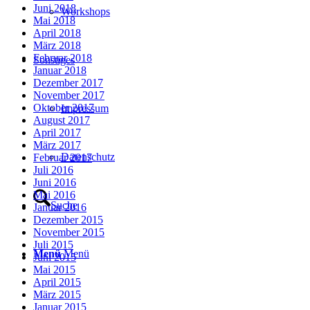
Juni 2018
Workshops
Mai 2018
April 2018
März 2018
Februar 2018
Sonstiges
Januar 2018
Dezember 2017
November 2017
Oktober 2017
Impressum
August 2017
April 2017
März 2017
Datenschutz
Februar 2017
Juli 2016
Juni 2016
Mai 2016
Suche
Januar 2016
Dezember 2015
November 2015
Juli 2015
Menü
Menü
Juni 2015
Mai 2015
April 2015
März 2015
Januar 2015