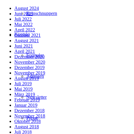
August 2024
Reinschnuppern
Juni 2023
Juli 2022
Mai 2022
April 2022
Kontakt
Oktober 2021
August 2021
Juni 2021
April 2021
Formular
Dezember 2020
November 2020
Dezember 2019
November 2019
Adressen
August 2019
Juli 2019
Mai 2019
März 2019
Newsletter
Februar 2019
Januar 2019
Dezember 2018
November 2018
Presse
Oktober 2018
August 2018
Juli 2018