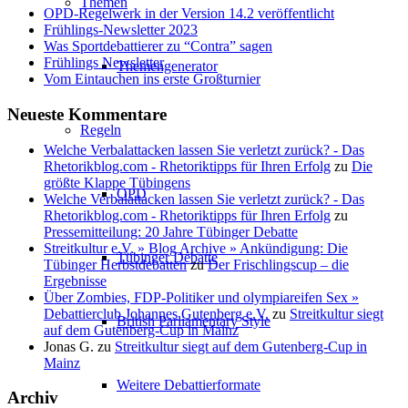
Themen
OPD-Regelwerk in der Version 14.2 veröffentlicht
Frühlings-Newsletter 2023
Was Sportdebattierer zu “Contra” sagen
Frühlings Newsletter
Themengenerator
Vom Eintauchen ins erste Großturnier
Neueste Kommentare
Regeln
Welche Verbalattacken lassen Sie verletzt zurück? - Das
Rhetorikblog.com - Rhetoriktipps für Ihren Erfolg
zu
Die
größte Klappe Tübingens
OPD
Welche Verbalattacken lassen Sie verletzt zurück? - Das
Rhetorikblog.com - Rhetoriktipps für Ihren Erfolg
zu
Pressemitteilung: 20 Jahre Tübinger Debatte
Streitkultur e.V. » Blog Archive » Ankündigung: Die
Tübinger Debatte
Tübinger Herbstdebatten
zu
Der Frischlingscup – die
Ergebnisse
Über Zombies, FDP-Politiker und olympiareifen Sex »
Debattierclub Johannes Gutenberg e.V.
zu
Streitkultur siegt
British Parliamentary Style
auf dem Gutenberg-Cup in Mainz
Jonas G.
zu
Streitkultur siegt auf dem Gutenberg-Cup in
Mainz
Weitere Debattierformate
Archiv