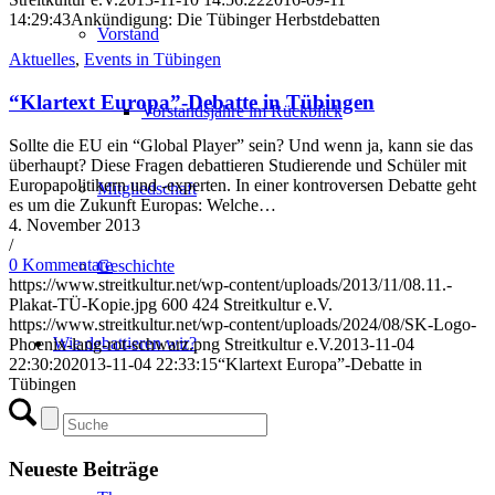
14:29:43
Ankündigung: Die Tübinger Herbstdebatten
Vorstand
Aktuelles
,
Events in Tübingen
“Klartext Europa”-Debatte in Tübingen
Vorstandsjahre im Rückblick
Sollte die EU ein “Global Player” sein? Und wenn ja, kann sie das
überhaupt? Diese Fragen debattieren Studierende und Schüler mit
Europapolitikern und -experten. In einer kontroversen Debatte geht
Mitgliedschaft
es um die Zukunft Europas: Welche…
4. November 2013
/
0 Kommentare
Geschichte
https://www.streitkultur.net/wp-content/uploads/2013/11/08.11.-
Plakat-TÜ-Kopie.jpg
600
424
Streitkultur e.V.
https://www.streitkultur.net/wp-content/uploads/2024/08/SK-Logo-
Wie debattieren wir?
Phoenix-lang-rot-schwarz.png
Streitkultur e.V.
2013-11-04
22:30:20
2013-11-04 22:33:15
“Klartext Europa”-Debatte in
Tübingen
Einstiegsinfos
Neueste Beiträge