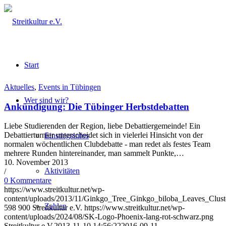
Start
Aktuelles
,
Events in Tübingen
Wer sind wir?
Ankündigung: Die Tübinger Herbstdebatten
Liebe Studierenden der Region, liebe Debattiergemeinde! Ein
Debattierturnier unterscheidet sich in vielerlei Hinsicht von der
Einstiegsinfos
normalen wöchentlichen Clubdebatte - man redet als festes Team
mehrere Runden hintereinander, man sammelt Punkte,…
10. November 2013
Aktivitäten
/
0 Kommentare
https://www.streitkultur.net/wp-
content/uploads/2013/11/Ginkgo_Tree_Ginkgo_biloba_Leaves_Clust
Zahlen
598
900
Streitkultur e.V.
https://www.streitkultur.net/wp-
content/uploads/2024/08/SK-Logo-Phoenix-lang-rot-schwarz.png
Streitkultur e.V.
2013-11-10 14:56:22
2016-09-11