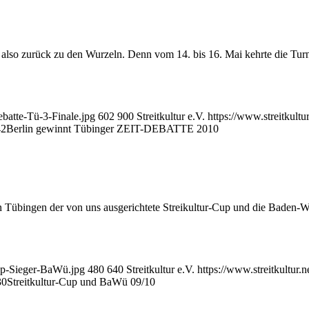
b) – also zurück zu den Wurzeln. Denn vom 14. bis 16. Mai kehrte die
ebatte-Tü-3-Finale.jpg
602
900
Streitkultur e.V.
https://www.streitkult
42
Berlin gewinnt Tübinger ZEIT-DEBATTE 2010
übingen der von uns ausgerichtete Streikultur-Cup und die Baden-Wü
Cup-Sieger-BaWü.jpg
480
640
Streitkultur e.V.
https://www.streitkultur
30
Streitkultur-Cup und BaWü 09/10