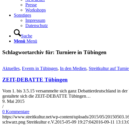
Presse
Workshops
Sonstiges
Impressum
Datenschutz
Suche
Menü
Menü
Schlagwortarchiv für:
Turniere in Tübingen
Aktuelles
,
Events in Tübingen
,
In den Medien
,
Streitkultur auf Turni
ZEIT-DEBATTE Tübingen
Vom 1. bis 3.5.15 versammelte sich ganz Debattierdeutschland in de
gestaltete sich die ZEIT-DEBATTE Tübingen…
9. Mai 2015
/
0 Kommentare
https://www.streitkultur.net/wp-content/uploads/2015/05/20150503.1
schwarz.png
Streitkultur e.V.
2015-05-09 19:27:04
2016-09-11 13:13: