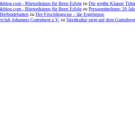
ikblog.com - Rhetoriktipps für Ihren Erfolg
zu
Die größte Klappe Tübi
ikblog.com - Rhetoriktipps für Ihren Erfolg
zu
Pressemitteilung: 20 Ja
 Herbstdebatten
zu
Der Frischlingscup – die Ergebnisse
erclub Johannes Gutenberg e.V.
zu
Streitkultur siegt auf dem Gutenbe