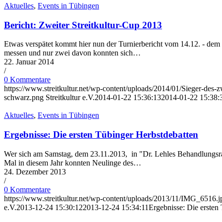
Aktuelles
,
Events in Tübingen
Bericht: Zweiter Streitkultur-Cup 2013
Etwas verspätet kommt hier nun der Turnierbericht vom 14.12. - dem z
messen und nur zwei davon konnten sich…
22. Januar 2014
/
0 Kommentare
https://www.streitkultur.net/wp-content/uploads/2014/01/Sieger-des
schwarz.png
Streitkultur e.V.
2014-01-22 15:36:13
2014-01-22 15:38:
Aktuelles
,
Events in Tübingen
Ergebnisse: Die ersten Tübinger Herbstdebatten
Wer sich am Samstag, dem 23.11.2013, in "Dr. Lehles Behandlungsra
Mal in diesem Jahr konnten Neulinge des…
24. Dezember 2013
/
0 Kommentare
https://www.streitkultur.net/wp-content/uploads/2013/11/IMG_6516.j
e.V.
2013-12-24 15:30:12
2013-12-24 15:34:11
Ergebnisse: Die ersten