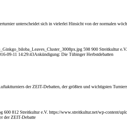
rturnier unterscheidet sich in vielerlei Hinsicht von der normalen wö
ree_Ginkgo_biloba_Leaves_Cluster_3008px.jpg
598
900
Streitkultur e.V
016-09-11 14:29:43
Ankündigung: Die Tübinger Herbstdebatten
uftaktturniers der ZEIT-Debatten, der größten und wichtigsten Turnie
pg
600
812
Streitkultur e.V.
https://www.streitkultur.net/wp-content/u
ber der ZEIT-Debatte