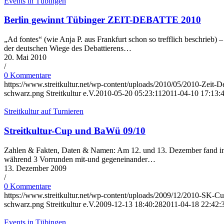
Events in Tübingen
Berlin gewinnt Tübinger ZEIT-DEBATTE 2010
„Ad fontes“ (wie Anja P. aus Frankfurt schon so trefflich beschrie
der deutschen Wiege des Debattierens…
20. Mai 2010
/
0 Kommentare
https://www.streitkultur.net/wp-content/uploads/2010/05/2010-Zeit-D
schwarz.png
Streitkultur e.V.
2010-05-20 05:23:11
2011-04-10 17:13:
Streitkultur auf Turnieren
Streitkultur-Cup und BaWü 09/10
Zahlen & Fakten, Daten & Namen: Am 12. und 13. Dezember fand in T
während 3 Vorrunden mit-und gegeneinander…
13. Dezember 2009
/
0 Kommentare
https://www.streitkultur.net/wp-content/uploads/2009/12/2010-SK-
schwarz.png
Streitkultur e.V.
2009-12-13 18:40:28
2011-04-18 22:42:
Events in Tübingen