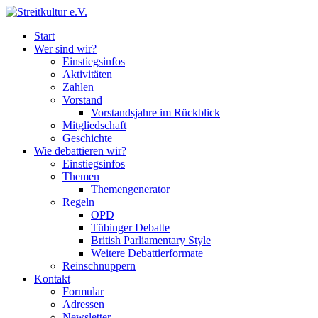
Start
Wer sind wir?
Einstiegsinfos
Aktivitäten
Zahlen
Vorstand
Vorstandsjahre im Rückblick
Mitgliedschaft
Geschichte
Wie debattieren wir?
Einstiegsinfos
Themen
Themengenerator
Regeln
OPD
Tübinger Debatte
British Parliamentary Style
Weitere Debattierformate
Reinschnuppern
Kontakt
Formular
Adressen
Newsletter