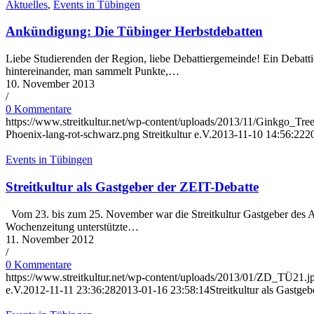
Aktuelles
,
Events in Tübingen
Ankündigung: Die Tübinger Herbstdebatten
Liebe Studierenden der Region, liebe Debattiergemeinde! Ein Debattie
hintereinander, man sammelt Punkte,…
10. November 2013
/
0 Kommentare
https://www.streitkultur.net/wp-content/uploads/2013/11/Ginkgo_T
Phoenix-lang-rot-schwarz.png
Streitkultur e.V.
2013-11-10 14:56:22
2
Events in Tübingen
Streitkultur als Gastgeber der ZEIT-Debatte
Vom 23. bis zum 25. November war die Streitkultur Gastgeber des A
Wochenzeitung unterstützte…
11. November 2012
/
0 Kommentare
https://www.streitkultur.net/wp-content/uploads/2013/01/ZD_TÜ21.j
e.V.
2012-11-11 23:36:28
2013-01-16 23:58:14
Streitkultur als Gastge