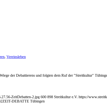
eren
,
Vereinsleben
r Wiege der Debattierens und folgten dem Ruf der "Streitkultur" Tübin
6.27.56-ZeitDebatten-2.jpg
600
898
Streitkultur e.V.
https://www.streit
02
ZEIT-DEBATTE Tübingen