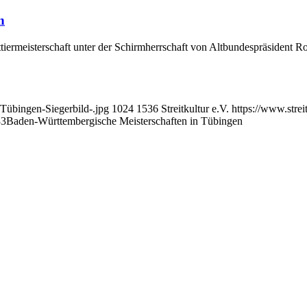
n
rmeisterschaft unter der Schirmherrschaft von Altbundespräsident Rom
Tübingen-Siegerbild-.jpg
1024
1536
Streitkultur e.V.
https://www.stre
33
Baden-Württembergische Meisterschaften in Tübingen