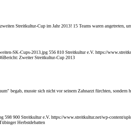
weiten Streitkultur-Cup im Jahr 2013! 15 Teams waren angetreten, um s
-zweiten-SK-Cups-2013.jpg
556
810
Streitkultur e.V.
https://www.streit
36
Bericht: Zweiter Streitkultur-Cup 2013
um" begab, musste sich nicht vor seinem Zahnarzt fürchten, sondern h
pg
598
900
Streitkultur e.V.
https://www.streitkultur.net/wp-content/
 Tübinger Herbstdebatten