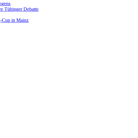
ngens
hre Tübinger Debatte
rg-Cup in Mainz