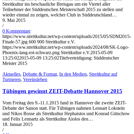
Streitkultur ins beschauliche Breisgau um ein Viertel aller
Teilnehmer der Süddeutschen Meisterschaft 2015 zu stellen und
wieder einmal zu zeigen, welcher Club in Süddeutschland…
9. Mai 2015
/
0 Kommentare
https://www.streitkultur.net/wp-content/uploads/2015/05/SDM2015-
Finale-57.jpg
600
900
Streitkultur e.V.
https://www.streitkultur.net/wp-content/uploads/2024/08/SK-Logo-
Phoenix-lang-rot-schwarz.png
Streitkultur e.V.
2015-05-09
13:25:02
2015-05-09 13:25:02
Titelverteidigung: Süddeutscher
Meister 2015
Aktuelles
,
Debatte & Format
,
In den Medien
,
Streitkultur auf
Turnieren
,
Vereinsleben
Tübingen gewinnt ZEIT-Debatte Hannover 2015
Vom Freitag den 9.-11.1.2015 fand in Hannover die zweite ZEIT-
Debatte der Saison statt. Für Tübingen nahmen Lennart Lokstein
und Nikos Bosse als Streitkultur Hephaistos und Konrad Gütschow
und Felix Lennartz als Streitkultur Aiolos den…
18. Januar 2015
/