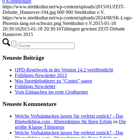
0 Kommentare
https://www.streitkultur.net/wp-content/uploads/2015/01/ZEIT-
Debatte_Hannover-194.jpg
600
900
Streitkultur e.V.
https://www.streitkultur.net/wp-content/uploads/2024/08/SK-Logo-
Phoenix-lang-rot-schwarz.png
Streitkultur e.V.
2015-01-18
20:39:16
2015-01-18 20:39:16
Tübingen gewinnt ZEIT-Debatte
Hannover 2015
Neueste Beiträge
OPD-Regelwerk in der Version 14.2 veröffentlicht
Frühlings-Newsletter 2023
Was Sportdebattierer zu “Contra” sagen
Frühlings Newsletter
Vom Eintauchen ins erste Großturnier
Neueste Kommentare
Welche Verbalattacken lassen Sie verletzt zurück? - Das
Rhetorikblog.com - Rhetoriktipps für Ihren Erfolg
zu
Die
größte Klappe Tübingens
Welche Verbalattacken lassen Sie verletzt zurück? - Das