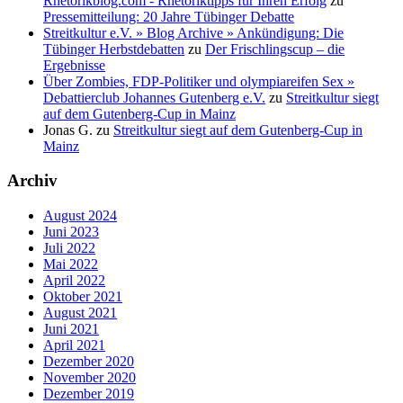
Rhetorikblog.com - Rhetoriktipps für Ihren Erfolg
zu
Pressemitteilung: 20 Jahre Tübinger Debatte
Streitkultur e.V. » Blog Archive » Ankündigung: Die
Tübinger Herbstdebatten
zu
Der Frischlingscup – die
Ergebnisse
Über Zombies, FDP-Politiker und olympiareifen Sex »
Debattierclub Johannes Gutenberg e.V.
zu
Streitkultur siegt
auf dem Gutenberg-Cup in Mainz
Jonas G.
zu
Streitkultur siegt auf dem Gutenberg-Cup in
Mainz
Archiv
August 2024
Juni 2023
Juli 2022
Mai 2022
April 2022
Oktober 2021
August 2021
Juni 2021
April 2021
Dezember 2020
November 2020
Dezember 2019