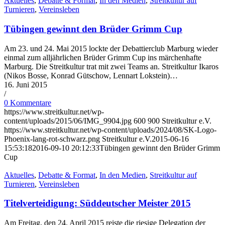
Aktuelles
,
Debatte & Format
,
In den Medien
,
Streitkultur auf
Turnieren
,
Vereinsleben
Tübingen gewinnt den Brüder Grimm Cup
Am 23. und 24. Mai 2015 lockte der Debattierclub Marburg wieder
einmal zum alljährlichen Brüder Grimm Cup ins märchenhafte
Marburg. Die Streitkultur trat mit zwei Teams an. Streitkultur Ikaros
(Nikos Bosse, Konrad Gütschow, Lennart Lokstein)…
16. Juni 2015
/
0 Kommentare
https://www.streitkultur.net/wp-
content/uploads/2015/06/IMG_9904.jpg
600
900
Streitkultur e.V.
https://www.streitkultur.net/wp-content/uploads/2024/08/SK-Logo-
Phoenix-lang-rot-schwarz.png
Streitkultur e.V.
2015-06-16
15:53:18
2016-09-10 20:12:33
Tübingen gewinnt den Brüder Grimm
Cup
Aktuelles
,
Debatte & Format
,
In den Medien
,
Streitkultur auf
Turnieren
,
Vereinsleben
Titelverteidigung: Süddeutscher Meister 2015
Am Freitag, den 24. April 2015 reiste die riesige Delegation der