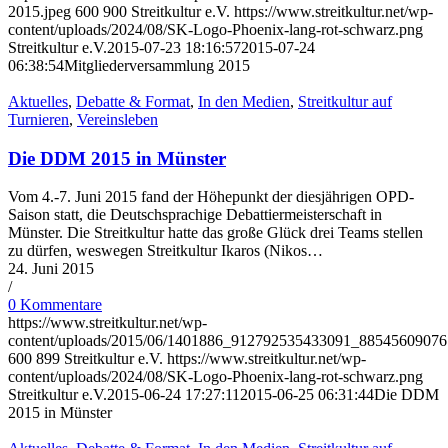
2015.jpeg
600
900
Streitkultur e.V.
https://www.streitkultur.net/wp-
content/uploads/2024/08/SK-Logo-Phoenix-lang-rot-schwarz.png
Streitkultur e.V.
2015-07-23 18:16:57
2015-07-24
06:38:54
Mitgliederversammlung 2015
Aktuelles
,
Debatte & Format
,
In den Medien
,
Streitkultur auf
Turnieren
,
Vereinsleben
Die DDM 2015 in Münster
Vom 4.-7. Juni 2015 fand der Höhepunkt der diesjährigen OPD-
Saison statt, die Deutschsprachige Debattiermeisterschaft in
Münster. Die Streitkultur hatte das große Glück drei Teams stellen
zu dürfen, weswegen Streitkultur Ikaros (Nikos…
24. Juni 2015
/
0 Kommentare
https://www.streitkultur.net/wp-
content/uploads/2015/06/1401886_912792535433091_88545609076
600
899
Streitkultur e.V.
https://www.streitkultur.net/wp-
content/uploads/2024/08/SK-Logo-Phoenix-lang-rot-schwarz.png
Streitkultur e.V.
2015-06-24 17:27:11
2015-06-25 06:31:44
Die DDM
2015 in Münster