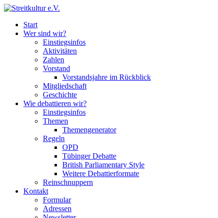
Start
Wer sind wir?
Einstiegsinfos
Aktivitäten
Zahlen
Vorstand
Vorstandsjahre im Rückblick
Mitgliedschaft
Geschichte
Wie debattieren wir?
Einstiegsinfos
Themen
Themengenerator
Regeln
OPD
Tübinger Debatte
British Parliamentary Style
Weitere Debattierformate
Reinschnuppern
Kontakt
Formular
Adressen
Newsletter