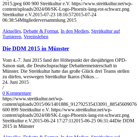
2015.jpeg
600
900
Streitkultur e.V.
https://www.streitkultur.net/wp-
content/uploads/2024/08/SK-Logo-Phoenix-lang-rot-schwarz.png
Streitkultur e.V.
2015-07-23 18:16:57
2015-07-24
06:38:54
Mitgliederversammlung 2015
Aktuelles
,
Debatte & Format
,
In den Medien
,
Streitkultur auf
Turnieren
,
Vereinsleben
Die DDM 2015 in Münster
Vom 4.-7. Juni 2015 fand der Höhepunkt der diesjährigen OPD-
Saison statt, die Deutschsprachige Debattiermeisterschaft in
Münster. Die Streitkultur hatte das große Glück drei Teams stellen
zu dürfen, weswegen Streitkultur Ikaros (Nikos…
24. Juni 2015
/
0 Kommentare
https://www.streitkultur.net/wp-
content/uploads/2015/06/1401886_912792535433091_88545609076
600
899
Streitkultur e.V.
https://www.streitkultur.net/wp-
content/uploads/2024/08/SK-Logo-Phoenix-lang-rot-schwarz.png
Streitkultur e.V.
2015-06-24 17:27:11
2015-06-25 06:31:44
Die DDM
2015 in Münster