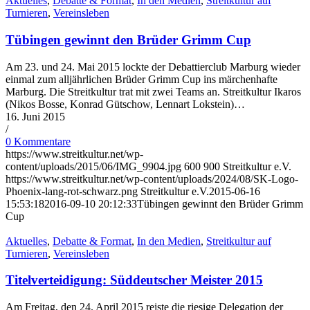
Aktuelles
,
Debatte & Format
,
In den Medien
,
Streitkultur auf
Turnieren
,
Vereinsleben
Tübingen gewinnt den Brüder Grimm Cup
Am 23. und 24. Mai 2015 lockte der Debattierclub Marburg wieder
einmal zum alljährlichen Brüder Grimm Cup ins märchenhafte
Marburg. Die Streitkultur trat mit zwei Teams an. Streitkultur Ikaros
(Nikos Bosse, Konrad Gütschow, Lennart Lokstein)…
16. Juni 2015
/
0 Kommentare
https://www.streitkultur.net/wp-
content/uploads/2015/06/IMG_9904.jpg
600
900
Streitkultur e.V.
https://www.streitkultur.net/wp-content/uploads/2024/08/SK-Logo-
Phoenix-lang-rot-schwarz.png
Streitkultur e.V.
2015-06-16
15:53:18
2016-09-10 20:12:33
Tübingen gewinnt den Brüder Grimm
Cup
Aktuelles
,
Debatte & Format
,
In den Medien
,
Streitkultur auf
Turnieren
,
Vereinsleben
Titelverteidigung: Süddeutscher Meister 2015
Am Freitag, den 24. April 2015 reiste die riesige Delegation der