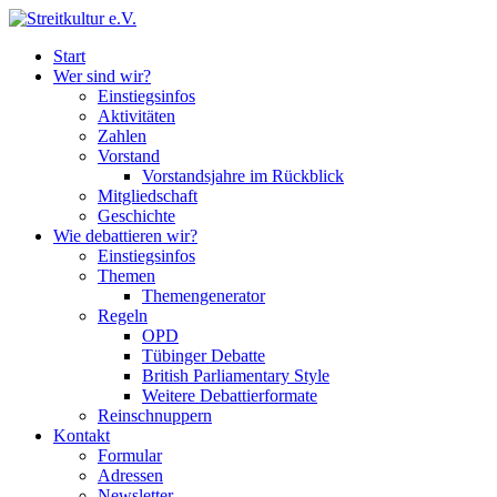
Start
Wer sind wir?
Einstiegsinfos
Aktivitäten
Zahlen
Vorstand
Vorstandsjahre im Rückblick
Mitgliedschaft
Geschichte
Wie debattieren wir?
Einstiegsinfos
Themen
Themengenerator
Regeln
OPD
Tübinger Debatte
British Parliamentary Style
Weitere Debattierformate
Reinschnuppern
Kontakt
Formular
Adressen
Newsletter