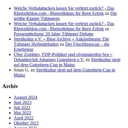
Welche Verbalattacken lassen Sie verletzt zurück? - Das
Rhetorikblog.com - Rhetoriktipps für Ihren Erfolg
zu
Die
größte Klappe Tübingens
Welche Verbalattacken lassen Sie verletzt zurück? - Das
Rhetorikblog.com - Rhetoriktipps für Ihren Erfolg
zu
Pressemitteilung: 20 Jahre Tübinger Debatte
Streitkultur e.V. » Blog Archive » Ankündigung: Die
Tübinger Herbstdebatten
zu
Der Frischlingscup – die
Ergebnisse
Über Zombies, FDP-Politiker und olympiareifen Sex »
Debattierclub Johannes Gutenberg e.V.
zu
Streitkultur siegt
auf dem Gutenberg-Cup in Mainz
Jonas G.
zu
Streitkultur siegt auf dem Gutenberg-Cup in
Mainz
Archiv
August 2024
Juni 2023
Juli 2022
Mai 2022
April 2022
Oktober 2021