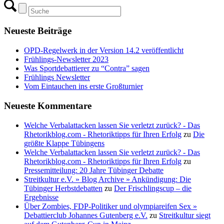
Neueste Beiträge
OPD-Regelwerk in der Version 14.2 veröffentlicht
Frühlings-Newsletter 2023
Was Sportdebattierer zu “Contra” sagen
Frühlings Newsletter
Vom Eintauchen ins erste Großturnier
Neueste Kommentare
Welche Verbalattacken lassen Sie verletzt zurück? - Das
Rhetorikblog.com - Rhetoriktipps für Ihren Erfolg
zu
Die
größte Klappe Tübingens
Welche Verbalattacken lassen Sie verletzt zurück? - Das
Rhetorikblog.com - Rhetoriktipps für Ihren Erfolg
zu
Pressemitteilung: 20 Jahre Tübinger Debatte
Streitkultur e.V. » Blog Archive » Ankündigung: Die
Tübinger Herbstdebatten
zu
Der Frischlingscup – die
Ergebnisse
Über Zombies, FDP-Politiker und olympiareifen Sex »
Debattierclub Johannes Gutenberg e.V.
zu
Streitkultur siegt