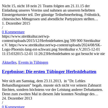
Nicht 15, nicht 18 nein 21 Teams folgten am 21.11.15 der
Einladung unseres Vereins und nahmen an unserem beliebten
Einsteigerturnier teil. Der günstige Teilnehmerbeitrag, Frühstück,
chinesisches Mittagessen und abendliche Partypizzen stellten…
1. Dezember 2015
/
0 Kommentare
https://www.streitkultur.net/wp-
content/uploads/2015/12/Herbstdebatten.jpg
599
900
Streitkultur
e.V.
https://www.streitkultur.net/wp-content/uploads/2024/08/SK-
Logo-Phoenix-lang-rot-schwarz.png
Streitkultur e.V.
2015-12-01
11:15:03
2015-12-01 11:26:23
Herbstdebatten so gut besucht wie nie
Aktuelles
,
Events in Tübingen
Ergebnisse: Die ersten Tübinger Herbstdebatten
Wer sich am Samstag, dem 23.11.2013, in "Dr. Lehles
Behandlungsraum" begab, musste sich nicht vor seinem Zahnarzt
fürchten, sondern höchstens vor der Leistung anderer Debattanten.
Denn zum zweiten Mal in diesem Jahr konnten Neulinge des…
24. Dezember 2013
/
0 Kommentare