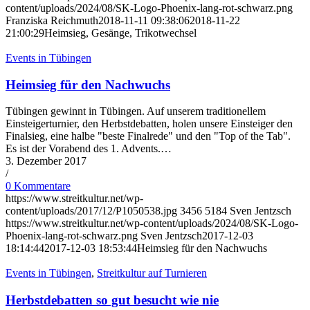
content/uploads/2024/08/SK-Logo-Phoenix-lang-rot-schwarz.png
Franziska Reichmuth
2018-11-11 09:38:06
2018-11-22
21:00:29
Heimsieg, Gesänge, Trikotwechsel
Events in Tübingen
Heimsieg für den Nachwuchs
Tübingen gewinnt in Tübingen. Auf unserem traditionellem
Einsteigerturnier, den Herbstdebatten, holen unsere Einsteiger den
Finalsieg, eine halbe "beste Finalrede" und den "Top of the Tab".
Es ist der Vorabend des 1. Advents.…
3. Dezember 2017
/
0 Kommentare
https://www.streitkultur.net/wp-
content/uploads/2017/12/P1050538.jpg
3456
5184
Sven Jentzsch
https://www.streitkultur.net/wp-content/uploads/2024/08/SK-Logo-
Phoenix-lang-rot-schwarz.png
Sven Jentzsch
2017-12-03
18:14:44
2017-12-03 18:53:44
Heimsieg für den Nachwuchs
Events in Tübingen
,
Streitkultur auf Turnieren
Herbstdebatten so gut besucht wie nie