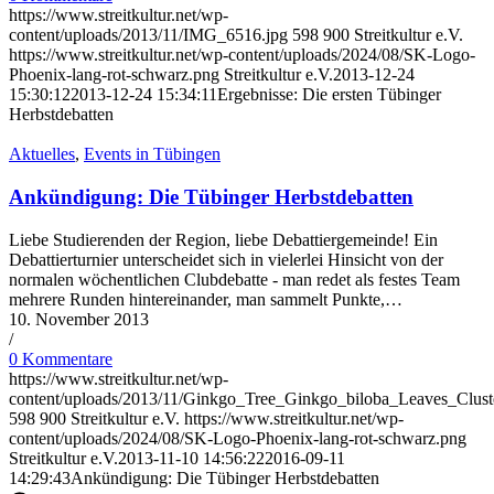
https://www.streitkultur.net/wp-
content/uploads/2013/11/IMG_6516.jpg
598
900
Streitkultur e.V.
https://www.streitkultur.net/wp-content/uploads/2024/08/SK-Logo-
Phoenix-lang-rot-schwarz.png
Streitkultur e.V.
2013-12-24
15:30:12
2013-12-24 15:34:11
Ergebnisse: Die ersten Tübinger
Herbstdebatten
Aktuelles
,
Events in Tübingen
Ankündigung: Die Tübinger Herbstdebatten
Liebe Studierenden der Region, liebe Debattiergemeinde! Ein
Debattierturnier unterscheidet sich in vielerlei Hinsicht von der
normalen wöchentlichen Clubdebatte - man redet als festes Team
mehrere Runden hintereinander, man sammelt Punkte,…
10. November 2013
/
0 Kommentare
https://www.streitkultur.net/wp-
content/uploads/2013/11/Ginkgo_Tree_Ginkgo_biloba_Leaves_Clust
598
900
Streitkultur e.V.
https://www.streitkultur.net/wp-
content/uploads/2024/08/SK-Logo-Phoenix-lang-rot-schwarz.png
Streitkultur e.V.
2013-11-10 14:56:22
2016-09-11
14:29:43
Ankündigung: Die Tübinger Herbstdebatten