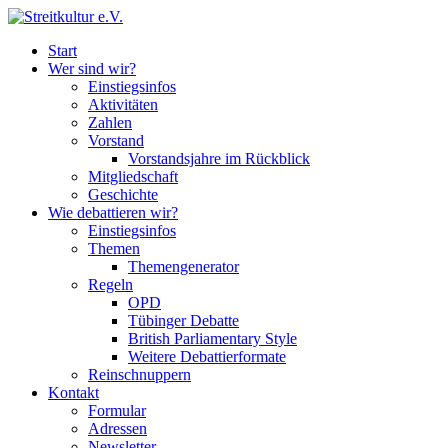
Start
Wer sind wir?
Einstiegsinfos
Aktivitäten
Zahlen
Vorstand
Vorstandsjahre im Rückblick
Mitgliedschaft
Geschichte
Wie debattieren wir?
Einstiegsinfos
Themen
Themengenerator
Regeln
OPD
Tübinger Debatte
British Parliamentary Style
Weitere Debattierformate
Reinschnuppern
Kontakt
Formular
Adressen
Newsletter