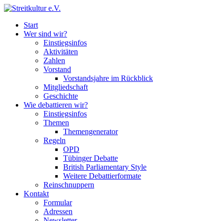
Start
Wer sind wir?
Einstiegsinfos
Aktivitäten
Zahlen
Vorstand
Vorstandsjahre im Rückblick
Mitgliedschaft
Geschichte
Wie debattieren wir?
Einstiegsinfos
Themen
Themengenerator
Regeln
OPD
Tübinger Debatte
British Parliamentary Style
Weitere Debattierformate
Reinschnuppern
Kontakt
Formular
Adressen
Newsletter