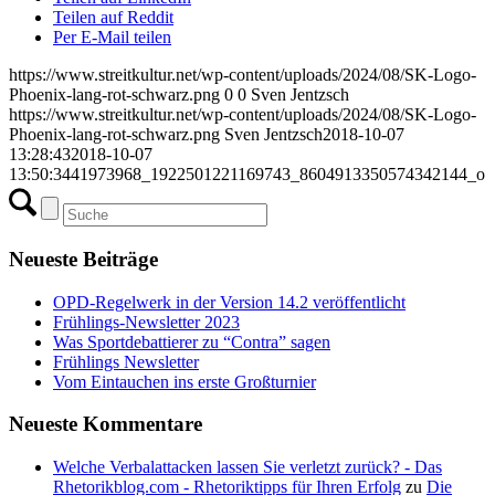
Teilen auf Reddit
Per E-Mail teilen
https://www.streitkultur.net/wp-content/uploads/2024/08/SK-Logo-
Phoenix-lang-rot-schwarz.png
0
0
Sven Jentzsch
https://www.streitkultur.net/wp-content/uploads/2024/08/SK-Logo-
Phoenix-lang-rot-schwarz.png
Sven Jentzsch
2018-10-07
13:28:43
2018-10-07
13:50:34
41973968_1922501221169743_8604913350574342144_o
Neueste Beiträge
OPD-Regelwerk in der Version 14.2 veröffentlicht
Frühlings-Newsletter 2023
Was Sportdebattierer zu “Contra” sagen
Frühlings Newsletter
Vom Eintauchen ins erste Großturnier
Neueste Kommentare
Welche Verbalattacken lassen Sie verletzt zurück? - Das
Rhetorikblog.com - Rhetoriktipps für Ihren Erfolg
zu
Die