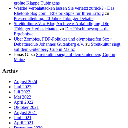
größte Klappe Tübingens
Welche Verbalattacken lassen Sie verletzt zurück? - Das
Rhetorikblog.com - Rhetoriktipps für Ihren Erfolg
zu
Pressemitteilung: 20 Jahre Tübinger Debatte
Streitkultur e.V. » Blog Archive » Ankündigung: Die
Tübinger Herbstdebatten
zu
Der Frischlingscup – die
Ergebnisse
Über Zombies, FDP-Politiker und olympiareifen Sex »
Debattierclub Johannes Gutenberg e.V.
zu
Streitkultur siegt
auf dem Gutenberg-Cup in Mainz
Jonas G.
zu
Streitkultur siegt auf dem Gutenberg-Cup in
Mainz
Archiv
August 2024
Juni 2023
Juli 2022
Mai 2022
April 2022
Oktober 2021
August 2021
Juni 2021
April 2021
Dezember 2020