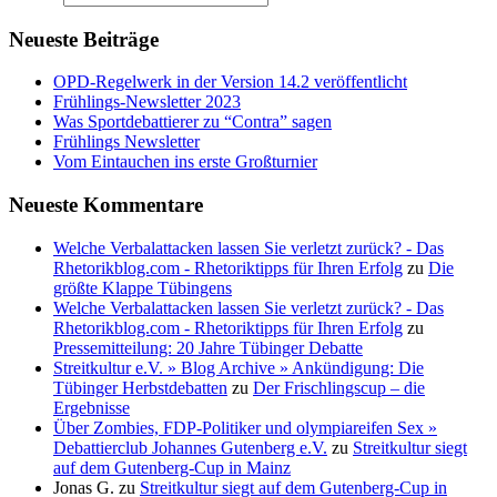
Neueste Beiträge
OPD-Regelwerk in der Version 14.2 veröffentlicht
Frühlings-Newsletter 2023
Was Sportdebattierer zu “Contra” sagen
Frühlings Newsletter
Vom Eintauchen ins erste Großturnier
Neueste Kommentare
Welche Verbalattacken lassen Sie verletzt zurück? - Das
Rhetorikblog.com - Rhetoriktipps für Ihren Erfolg
zu
Die
größte Klappe Tübingens
Welche Verbalattacken lassen Sie verletzt zurück? - Das
Rhetorikblog.com - Rhetoriktipps für Ihren Erfolg
zu
Pressemitteilung: 20 Jahre Tübinger Debatte
Streitkultur e.V. » Blog Archive » Ankündigung: Die
Tübinger Herbstdebatten
zu
Der Frischlingscup – die
Ergebnisse
Über Zombies, FDP-Politiker und olympiareifen Sex »
Debattierclub Johannes Gutenberg e.V.
zu
Streitkultur siegt
auf dem Gutenberg-Cup in Mainz
Jonas G.
zu
Streitkultur siegt auf dem Gutenberg-Cup in