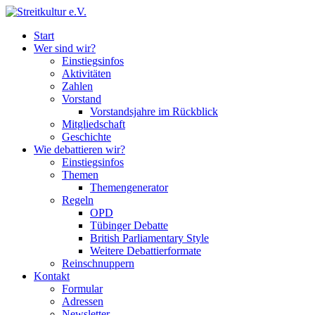
Start
Wer sind wir?
Einstiegsinfos
Aktivitäten
Zahlen
Vorstand
Vorstandsjahre im Rückblick
Mitgliedschaft
Geschichte
Wie debattieren wir?
Einstiegsinfos
Themen
Themengenerator
Regeln
OPD
Tübinger Debatte
British Parliamentary Style
Weitere Debattierformate
Reinschnuppern
Kontakt
Formular
Adressen
Newsletter