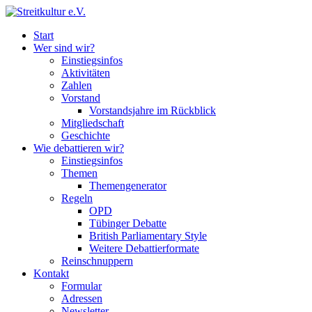
Start
Wer sind wir?
Einstiegsinfos
Aktivitäten
Zahlen
Vorstand
Vorstandsjahre im Rückblick
Mitgliedschaft
Geschichte
Wie debattieren wir?
Einstiegsinfos
Themen
Themengenerator
Regeln
OPD
Tübinger Debatte
British Parliamentary Style
Weitere Debattierformate
Reinschnuppern
Kontakt
Formular
Adressen
Newsletter