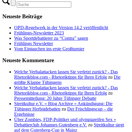
Neueste Beiträge
OPD-Regelwerk in der Version 14.2 veröffentlicht
Frühlings-Newsletter 2023
Was Sportdebattierer zu “Contra” sagen
Frühlings Newsletter
Vom Eintauchen ins erste Großturnier
Neueste Kommentare
Welche Verbalattacken lassen Sie verletzt zurück? - Das
Rhetorikblog.com - Rhetoriktipps für Ihren Erfolg
zu
Die
größte Klappe Tübingens
Welche Verbalattacken lassen Sie verletzt zurück? - Das
Rhetorikblog.com - Rhetoriktipps für Ihren Erfolg
zu
Pressemitteilung: 20 Jahre Tübinger Debatte
Streitkultur e.V. » Blog Archive » Ankündigung: Die
Tübinger Herbstdebatten
zu
Der Frischlingscup – die
Ergebnisse
Über Zombies, FDP-Politiker und olympiareifen Sex »
Debattierclub Johannes Gutenberg e.V.
zu
Streitkultur siegt
auf dem Gutenberg-Cup in Mainz