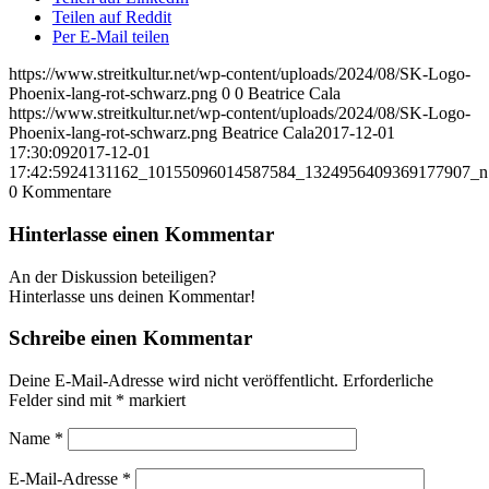
Teilen auf Reddit
Per E-Mail teilen
https://www.streitkultur.net/wp-content/uploads/2024/08/SK-Logo-
Phoenix-lang-rot-schwarz.png
0
0
Beatrice Cala
https://www.streitkultur.net/wp-content/uploads/2024/08/SK-Logo-
Phoenix-lang-rot-schwarz.png
Beatrice Cala
2017-12-01
17:30:09
2017-12-01
17:42:59
24131162_10155096014587584_1324956409369177907_n
0
Kommentare
Hinterlasse einen Kommentar
An der Diskussion beteiligen?
Hinterlasse uns deinen Kommentar!
Schreibe einen Kommentar
Deine E-Mail-Adresse wird nicht veröffentlicht.
Erforderliche
Felder sind mit
*
markiert
Name
*
E-Mail-Adresse
*