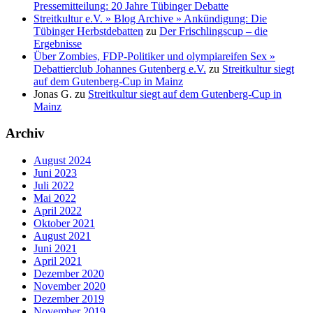
Pressemitteilung: 20 Jahre Tübinger Debatte
Streitkultur e.V. » Blog Archive » Ankündigung: Die
Tübinger Herbstdebatten
zu
Der Frischlingscup – die
Ergebnisse
Über Zombies, FDP-Politiker und olympiareifen Sex »
Debattierclub Johannes Gutenberg e.V.
zu
Streitkultur siegt
auf dem Gutenberg-Cup in Mainz
Jonas G.
zu
Streitkultur siegt auf dem Gutenberg-Cup in
Mainz
Archiv
August 2024
Juni 2023
Juli 2022
Mai 2022
April 2022
Oktober 2021
August 2021
Juni 2021
April 2021
Dezember 2020
November 2020
Dezember 2019
November 2019