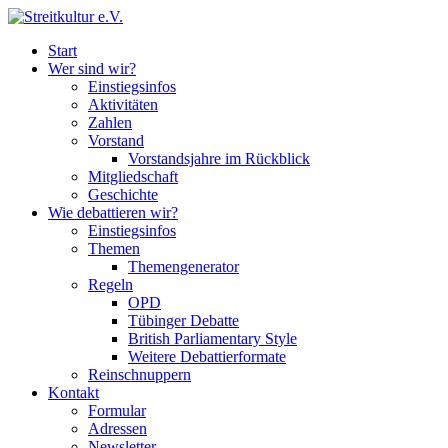
Start
Wer sind wir?
Einstiegsinfos
Aktivitäten
Zahlen
Vorstand
Vorstandsjahre im Rückblick
Mitgliedschaft
Geschichte
Wie debattieren wir?
Einstiegsinfos
Themen
Themengenerator
Regeln
OPD
Tübinger Debatte
British Parliamentary Style
Weitere Debattierformate
Reinschnuppern
Kontakt
Formular
Adressen
Newsletter