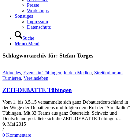
Presse
Workshops
Sonstiges
Impressum
Datenschutz
Suche
Menü
Menü
Schlagwortarchiv für:
Stefan Torges
Aktuelles
,
Events in Tübingen
,
In den Medien
,
Streitkultur auf
Turnieren
,
Vereinsleben
ZEIT-DEBATTE Tübingen
Vom 1. bis 3.5.15 versammelte sich ganz Debattierdeutschland in
der Wiege der Debattierens und folgten dem Ruf der "Streitkultur"
Tübingen. Mit 33 Teams aus ganz Österreich, Schweiz und
Deutschland gestaltete sich die ZEIT-DEBATTE Tübingen…
9. Mai 2015
/
0 Kommentare