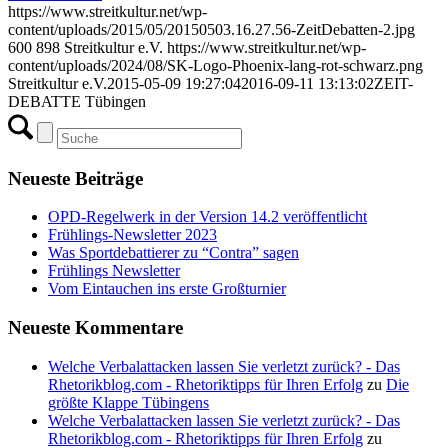
https://www.streitkultur.net/wp-
content/uploads/2015/05/20150503.16.27.56-ZeitDebatten-2.jpg
600
898
Streitkultur e.V.
https://www.streitkultur.net/wp-
content/uploads/2024/08/SK-Logo-Phoenix-lang-rot-schwarz.png
Streitkultur e.V.
2015-05-09 19:27:04
2016-09-11 13:13:02
ZEIT-
DEBATTE Tübingen
Neueste Beiträge
OPD-Regelwerk in der Version 14.2 veröffentlicht
Frühlings-Newsletter 2023
Was Sportdebattierer zu “Contra” sagen
Frühlings Newsletter
Vom Eintauchen ins erste Großturnier
Neueste Kommentare
Welche Verbalattacken lassen Sie verletzt zurück? - Das
Rhetorikblog.com - Rhetoriktipps für Ihren Erfolg
zu
Die
größte Klappe Tübingens
Welche Verbalattacken lassen Sie verletzt zurück? - Das
Rhetorikblog.com - Rhetoriktipps für Ihren Erfolg
zu