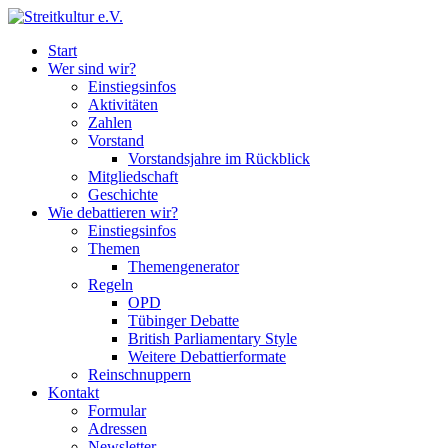
Start
Wer sind wir?
Einstiegsinfos
Aktivitäten
Zahlen
Vorstand
Vorstandsjahre im Rückblick
Mitgliedschaft
Geschichte
Wie debattieren wir?
Einstiegsinfos
Themen
Themengenerator
Regeln
OPD
Tübinger Debatte
British Parliamentary Style
Weitere Debattierformate
Reinschnuppern
Kontakt
Formular
Adressen
Newsletter