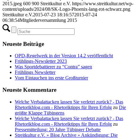
2015.jpeg
600
900
Streitkultur e.V.
https://www.streitkultur.net/wp-
content/uploads/2024/08/SK-Logo-Phoenix-lang-rot-schwarz.png
Streitkultur e.V.
2015-07-23 18:16:57
2015-07-24
06:38:54
Mitgliederversammlung 2015
Neueste Beiträge
OPD-Regelwerk in der Version 14.2 veröffentlicht
Frühlings-Newsletter 2023
Was Sportdebattierer zu “Contra” sagen
Frühlings Newsletter
Vom Eintauchen ins erste Großturnier
Neueste Kommentare
Welche Verbalattacken lassen Sie verletzt zurück? - Das
Rhetorikblog.com - Rhetoriktipps für Ihren Erfolg
zu
Die
größte Klappe Tübingens
Welche Verbalattacken lassen Sie verletzt zurück? - Das
Rhetorikblog.com - Rhetoriktipps für Ihren Erfolg
zu
Pressemitteilung: 20 Jahre Tübinger Debatte
Streitkultur e.V. » Blog Archive » Ankündigung: Die