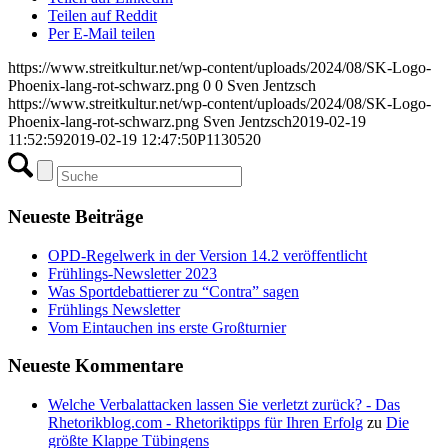
Teilen auf Reddit
Per E-Mail teilen
https://www.streitkultur.net/wp-content/uploads/2024/08/SK-Logo-
Phoenix-lang-rot-schwarz.png
0
0
Sven Jentzsch
https://www.streitkultur.net/wp-content/uploads/2024/08/SK-Logo-
Phoenix-lang-rot-schwarz.png
Sven Jentzsch
2019-02-19
11:52:59
2019-02-19 12:47:50
P1130520
Neueste Beiträge
OPD-Regelwerk in der Version 14.2 veröffentlicht
Frühlings-Newsletter 2023
Was Sportdebattierer zu “Contra” sagen
Frühlings Newsletter
Vom Eintauchen ins erste Großturnier
Neueste Kommentare
Welche Verbalattacken lassen Sie verletzt zurück? - Das
Rhetorikblog.com - Rhetoriktipps für Ihren Erfolg
zu
Die
größte Klappe Tübingens