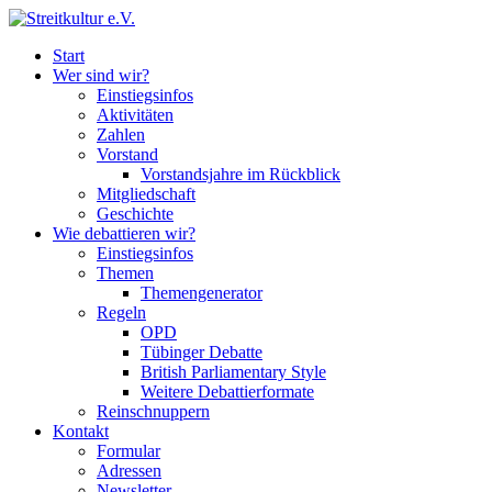
Start
Wer sind wir?
Einstiegsinfos
Aktivitäten
Zahlen
Vorstand
Vorstandsjahre im Rückblick
Mitgliedschaft
Geschichte
Wie debattieren wir?
Einstiegsinfos
Themen
Themengenerator
Regeln
OPD
Tübinger Debatte
British Parliamentary Style
Weitere Debattierformate
Reinschnuppern
Kontakt
Formular
Adressen
Newsletter