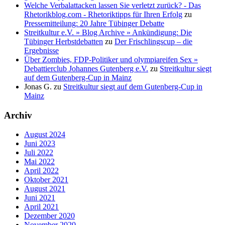
Welche Verbalattacken lassen Sie verletzt zurück? - Das
Rhetorikblog.com - Rhetoriktipps für Ihren Erfolg
zu
Pressemitteilung: 20 Jahre Tübinger Debatte
Streitkultur e.V. » Blog Archive » Ankündigung: Die
Tübinger Herbstdebatten
zu
Der Frischlingscup – die
Ergebnisse
Über Zombies, FDP-Politiker und olympiareifen Sex »
Debattierclub Johannes Gutenberg e.V.
zu
Streitkultur siegt
auf dem Gutenberg-Cup in Mainz
Jonas G.
zu
Streitkultur siegt auf dem Gutenberg-Cup in
Mainz
Archiv
August 2024
Juni 2023
Juli 2022
Mai 2022
April 2022
Oktober 2021
August 2021
Juni 2021
April 2021
Dezember 2020
November 2020