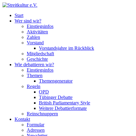
Start
Wer sind wir?
Einstiegsinfos
Aktivitäten
Zahlen
Vorstand
Vorstandsjahre im Rückblick
Mitgliedschaft
Geschichte
Wie debattieren wir?
Einstiegsinfos
Themen
Themengenerator
Regeln
OPD
Tübinger Debatte
British Parliamentary Style
Weitere Debattierformate
Reinschnuppern
Kontakt
Formular
Adressen
Newsletter