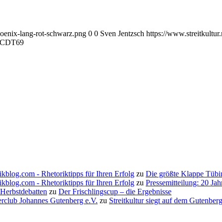
hoenix-lang-rot-schwarz.png
0
0
Sven Jentzsch
https://www.streitkultu
CDT69
ikblog.com - Rhetoriktipps für Ihren Erfolg
zu
Die größte Klappe Tübi
ikblog.com - Rhetoriktipps für Ihren Erfolg
zu
Pressemitteilung: 20 Ja
 Herbstdebatten
zu
Der Frischlingscup – die Ergebnisse
erclub Johannes Gutenberg e.V.
zu
Streitkultur siegt auf dem Gutenbe