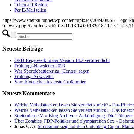
Teilen auf Reddit
Per E-Mail teilen
https://www.streitkultur.net/wp-content/uploads/2024/08/SK-Logo-P
schwarz.png
Sven Jentzsch
2018-11-13 14:09:18
2018-11-13 15:18:51
Neueste Beiträge
OPD-Regelwerk in der Version 14.2 veröffentlicht
Frühlings-Newsletter 2023
Was Sportdebattierer zu “Contra” sagen
Frühlings Newsletter
Vom Eintauchen ins erste Großturnier
Neueste Kommentare
Welche Verbalattacken lassen Sie verletzt zurück? - Das Rhetor
Welche Verbalattacken lassen Sie verletzt zurück? - Das Rhetor
Streitkultur e.V. » Blog Archive » Ankündigung: Die Tübinger
Über Zombies, FDP-Politiker und olympiareifen Sex » Debatti
Jonas G.
zu
Streitkultur siegt auf dem Gutenberg-Cup in Mainz