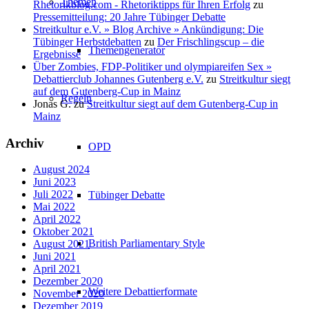
Themen
Rhetorikblog.com - Rhetoriktipps für Ihren Erfolg
zu
Pressemitteilung: 20 Jahre Tübinger Debatte
Streitkultur e.V. » Blog Archive » Ankündigung: Die
Tübinger Herbstdebatten
zu
Der Frischlingscup – die
Themengenerator
Ergebnisse
Über Zombies, FDP-Politiker und olympiareifen Sex »
Debattierclub Johannes Gutenberg e.V.
zu
Streitkultur siegt
auf dem Gutenberg-Cup in Mainz
Regeln
Jonas G.
zu
Streitkultur siegt auf dem Gutenberg-Cup in
Mainz
Archiv
OPD
August 2024
Juni 2023
Juli 2022
Tübinger Debatte
Mai 2022
April 2022
Oktober 2021
British Parliamentary Style
August 2021
Juni 2021
April 2021
Dezember 2020
Weitere Debattierformate
November 2020
Dezember 2019