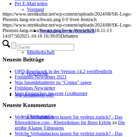
Per E-Mail teilen
Vorstand
https://www.streitkultur.net/wp-content/uploads/2024/08/SK-Logo-
Phoenix-lang-rot-schwarz.png
0
0
Sven Jentzsch
https://www.streitkultur.net/wp-content/uploads/2024/08/SK-Logo-
Phoenix-lang-rot-schwarz.png
Sven Jentzsch
2018-11-13
Vorstandsjahre im Rückblick
14:07:50
2021-10-16 16:39:05
Debatten
Mitgliedschaft
Neueste Beiträge
OPD-Regelwerk in der Version 14.2 veröffentlicht
Geschichte
Frühlings-Newsletter 2023
Was Sportdebattierer zu “Contra” sagen
Frühlings Newsletter
Vom Eintauchen ins erste Großturnier
Wie debattieren wir?
Neueste Kommentare
Einstiegsinfos
Welche Verbalattacken lassen Sie verletzt zurück? - Das
Rhetorikblog.com - Rhetoriktipps für Ihren Erfolg
zu
Die
größte Klappe Tübingens
Welche Verbalattacken lassen Sie verletzt zurück? - Das