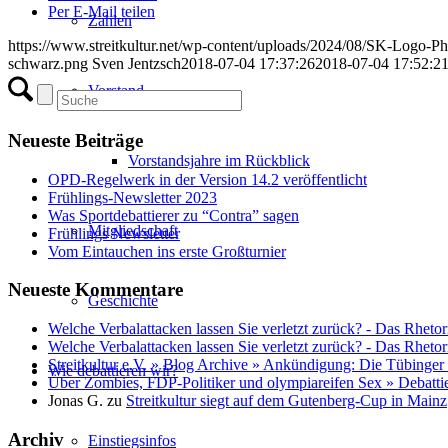
Per E-Mail teilen
Zahlen
https://www.streitkultur.net/wp-content/uploads/2024/08/SK-Logo-P
schwarz.png
Sven Jentzsch
2018-07-04 17:37:26
2018-07-04 17:52:2
Vorstand
Neueste Beiträge
Vorstandsjahre im Rückblick
OPD-Regelwerk in der Version 14.2 veröffentlicht
Frühlings-Newsletter 2023
Was Sportdebattierer zu “Contra” sagen
Mitgliedschaft
Frühlings Newsletter
Vom Eintauchen ins erste Großturnier
Neueste Kommentare
Geschichte
Welche Verbalattacken lassen Sie verletzt zurück? - Das Rhetor
Welche Verbalattacken lassen Sie verletzt zurück? - Das Rhetor
Streitkultur e.V. » Blog Archive » Ankündigung: Die Tübinger
Wie debattieren wir?
Über Zombies, FDP-Politiker und olympiareifen Sex » Debatti
Jonas G.
zu
Streitkultur siegt auf dem Gutenberg-Cup in Mainz
Archiv
Einstiegsinfos