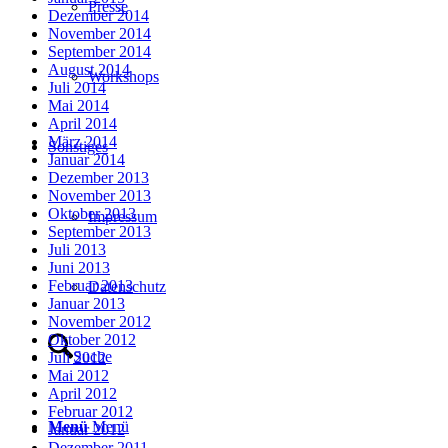
Presse
Dezember 2014
November 2014
September 2014
August 2014
Workshops
Juli 2014
Mai 2014
April 2014
März 2014
Sonstiges
Januar 2014
Dezember 2013
November 2013
Oktober 2013
Impressum
September 2013
Juli 2013
Juni 2013
Februar 2013
Datenschutz
Januar 2013
November 2012
Oktober 2012
Suche
Juli 2012
Mai 2012
April 2012
Februar 2012
Menü
Menü
Januar 2012
Dezember 2011