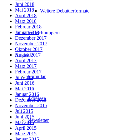
Juni 2018
Mai 2018
Weitere Debattierformate
April 2018
März 2018
Februar 2018
Januar 2018
Reinschnuppern
Dezember 2017
November 2017
Oktober 2017
Kontakt
August 2017
April 2017
März 2017
Februar 2017
Formular
Juli 2016
Juni 2016
Mai 2016
Januar 2016
Adressen
Dezember 2015
November 2015
Juli 2015
Juni 2015
Newsletter
Mai 2015
April 2015
März 2015
Januar 2015