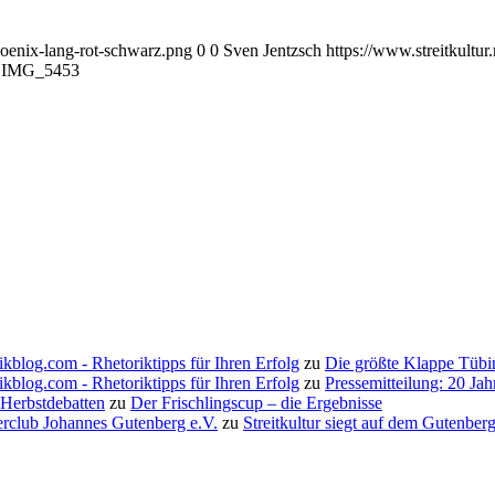
hoenix-lang-rot-schwarz.png
0
0
Sven Jentzsch
https://www.streitkultu
1
IMG_5453
ikblog.com - Rhetoriktipps für Ihren Erfolg
zu
Die größte Klappe Tübi
ikblog.com - Rhetoriktipps für Ihren Erfolg
zu
Pressemitteilung: 20 Ja
 Herbstdebatten
zu
Der Frischlingscup – die Ergebnisse
erclub Johannes Gutenberg e.V.
zu
Streitkultur siegt auf dem Gutenbe