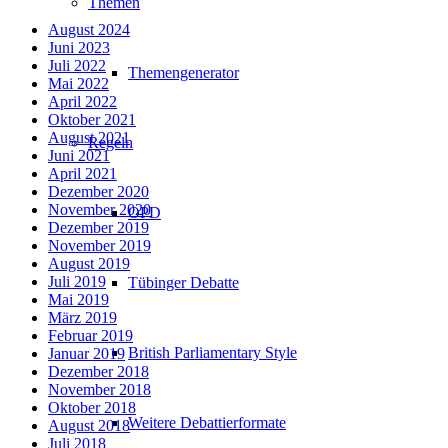
Themen
August 2024
Juni 2023
Juli 2022
Themengenerator
Mai 2022
April 2022
Oktober 2021
August 2021
Regeln
Juni 2021
April 2021
Dezember 2020
November 2020
OPD
Dezember 2019
November 2019
August 2019
Juli 2019
Tübinger Debatte
Mai 2019
März 2019
Februar 2019
British Parliamentary Style
Januar 2019
Dezember 2018
November 2018
Oktober 2018
Weitere Debattierformate
August 2018
Juli 2018