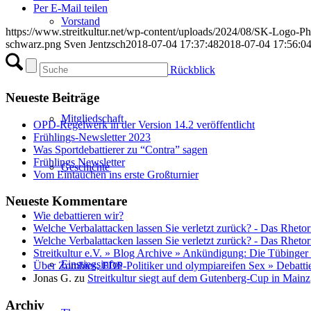
Per E-Mail teilen
Vorstand
https://www.streitkultur.net/wp-content/uploads/2024/08/SK-Logo-P
schwarz.png
Sven Jentzsch
2018-07-04 17:37:48
2018-07-04 17:56:0
Vorstandsjahre im Rückblick
Neueste Beiträge
Mitgliedschaft
OPD-Regelwerk in der Version 14.2 veröffentlicht
Frühlings-Newsletter 2023
Was Sportdebattierer zu “Contra” sagen
Frühlings Newsletter
Geschichte
Vom Eintauchen ins erste Großturnier
Neueste Kommentare
Wie debattieren wir?
Welche Verbalattacken lassen Sie verletzt zurück? - Das Rhetor
Welche Verbalattacken lassen Sie verletzt zurück? - Das Rhetor
Streitkultur e.V. » Blog Archive » Ankündigung: Die Tübinger
Einstiegsinfos
Über Zombies, FDP-Politiker und olympiareifen Sex » Debatti
Jonas G.
zu
Streitkultur siegt auf dem Gutenberg-Cup in Mainz
Archiv