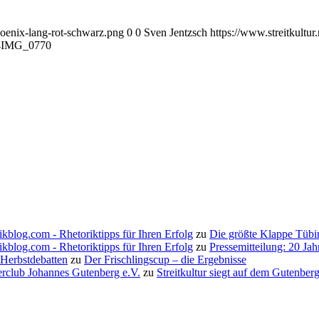
hoenix-lang-rot-schwarz.png
0
0
Sven Jentzsch
https://www.streitkultu
4
IMG_0770
ikblog.com - Rhetoriktipps für Ihren Erfolg
zu
Die größte Klappe Tübi
ikblog.com - Rhetoriktipps für Ihren Erfolg
zu
Pressemitteilung: 20 Ja
 Herbstdebatten
zu
Der Frischlingscup – die Ergebnisse
erclub Johannes Gutenberg e.V.
zu
Streitkultur siegt auf dem Gutenbe