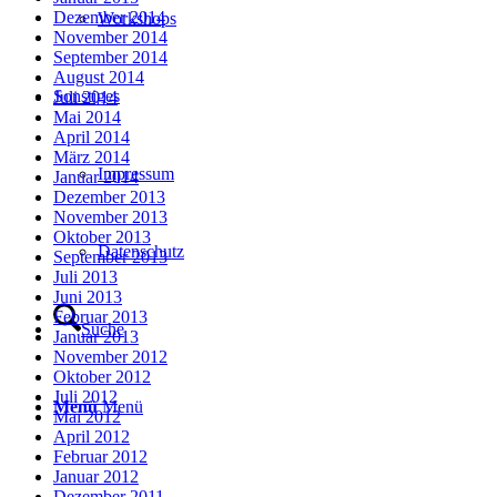
Dezember 2014
Workshops
November 2014
September 2014
August 2014
Sonstiges
Juli 2014
Mai 2014
April 2014
März 2014
Impressum
Januar 2014
Dezember 2013
November 2013
Oktober 2013
Datenschutz
September 2013
Juli 2013
Juni 2013
Februar 2013
Suche
Januar 2013
November 2012
Oktober 2012
Juli 2012
Menü
Menü
Mai 2012
April 2012
Februar 2012
Januar 2012
Dezember 2011