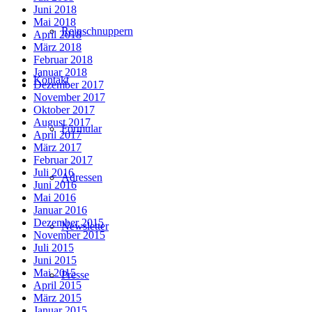
Juni 2018
Mai 2018
Reinschnuppern
April 2018
März 2018
Februar 2018
Januar 2018
Kontakt
Dezember 2017
November 2017
Oktober 2017
August 2017
Formular
April 2017
März 2017
Februar 2017
Juli 2016
Adressen
Juni 2016
Mai 2016
Januar 2016
Dezember 2015
Newsletter
November 2015
Juli 2015
Juni 2015
Mai 2015
Presse
April 2015
März 2015
Januar 2015