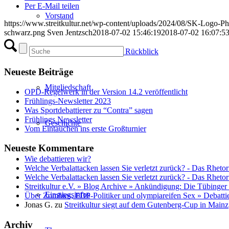
Per E-Mail teilen
Vorstand
https://www.streitkultur.net/wp-content/uploads/2024/08/SK-Logo-P
schwarz.png
Sven Jentzsch
2018-07-02 15:46:19
2018-07-02 16:07:5
Vorstandsjahre im Rückblick
Neueste Beiträge
Mitgliedschaft
OPD-Regelwerk in der Version 14.2 veröffentlicht
Frühlings-Newsletter 2023
Was Sportdebattierer zu “Contra” sagen
Frühlings Newsletter
Geschichte
Vom Eintauchen ins erste Großturnier
Neueste Kommentare
Wie debattieren wir?
Welche Verbalattacken lassen Sie verletzt zurück? - Das Rhetor
Welche Verbalattacken lassen Sie verletzt zurück? - Das Rhetor
Streitkultur e.V. » Blog Archive » Ankündigung: Die Tübinger
Einstiegsinfos
Über Zombies, FDP-Politiker und olympiareifen Sex » Debatti
Jonas G.
zu
Streitkultur siegt auf dem Gutenberg-Cup in Mainz
Archiv