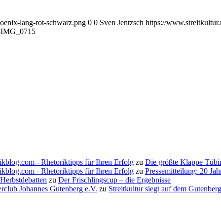
hoenix-lang-rot-schwarz.png
0
0
Sven Jentzsch
https://www.streitkultu
3
IMG_0715
ikblog.com - Rhetoriktipps für Ihren Erfolg
zu
Die größte Klappe Tübi
ikblog.com - Rhetoriktipps für Ihren Erfolg
zu
Pressemitteilung: 20 Ja
 Herbstdebatten
zu
Der Frischlingscup – die Ergebnisse
erclub Johannes Gutenberg e.V.
zu
Streitkultur siegt auf dem Gutenbe