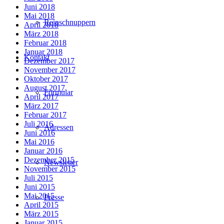
Juni 2018
Mai 2018
Reinschnuppern
April 2018
März 2018
Februar 2018
Januar 2018
Kontakt
Dezember 2017
November 2017
Oktober 2017
August 2017
Formular
April 2017
März 2017
Februar 2017
Juli 2016
Adressen
Juni 2016
Mai 2016
Januar 2016
Dezember 2015
Newsletter
November 2015
Juli 2015
Juni 2015
Mai 2015
Presse
April 2015
März 2015
Januar 2015