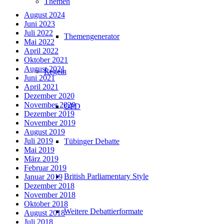
Themen
August 2024
Juni 2023
Juli 2022
Themengenerator
Mai 2022
April 2022
Oktober 2021
August 2021
Regeln
Juni 2021
April 2021
Dezember 2020
November 2020
OPD
Dezember 2019
November 2019
August 2019
Juli 2019
Tübinger Debatte
Mai 2019
März 2019
Februar 2019
British Parliamentary Style
Januar 2019
Dezember 2018
November 2018
Oktober 2018
Weitere Debattierformate
August 2018
Juli 2018