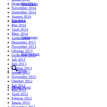
Dezember 2014
Workshops
November 2014
September 2014
August 2014
Sonstiges
Juli 2014
Mai 2014
April 2014
März 2014
Impressum
Januar 2014
Dezember 2013
November 2013
Oktober 2013
Datenschutz
September 2013
Juli 2013
Juni 2013
Februar 2013
Suche
Januar 2013
November 2012
Oktober 2012
Juli 2012
Menü
Menü
Mai 2012
April 2012
Februar 2012
Januar 2012
Dezember 2011