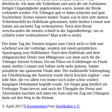
überbrückt. Als dann alle Teilnehmer und auch die mit Aufräumen
fertigen Orgamitglieder angekommen waren, konnte der Break
verkündet werden. Für Tübingen gab es dabei schlechte und gute
Nachrichten: Keines unserer beiden Teams war in dem sehr starken
Teilnehmerfeld ins Halbfinale gekommen, dafür durften Lennart und
Sabine am nächsten Tag weiterjurieren. Nach dem Break
verschwanden die meisten schnell in der Jugendherberge, um zu
schlafen (oder weiterzufeiern? Man weiß es nicht).
Der letzte Tag des Turniers begann zum Glück nicht so früh und
schellend wie der vorherige, sondern mit einem gemütlichen
Spaziergang zum Halbfinalort. Nach dem Halbfinale und dem
obligatorischen Döner zum Mittagessen war dann auch für die
Tübinger Juroren Schluss: Da mit Nikos ein Exiltübinger im Finale
stand, durften Lennart und Sabine nicht mehr jurieren. Sabine
präsidierte das spannende Finale aber. Der traditionelle Sektempfang
zur Überbrückung der Jurierzeit wurde durch Kuchen ergänzt – eine
tolle Idee, die vor allem von immer noch (oder schon wieder)
hungrigen Debattanten begrüßt wurde. Als Sieger ging letztlich ein
Freiburger Team hervor, und nach der Übergabe der Preise und
Abschieden machten sich dann ein Auto und ein Zug mit Tübingern
darin auf den Weg in die Heimat.
5. April 2017
/
0 Kommentare
/
von
Streitkultur e.V.