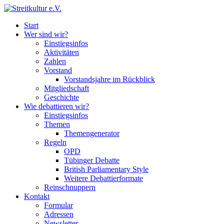
Start
Wer sind wir?
Einstiegsinfos
Aktivitäten
Zahlen
Vorstand
Vorstandsjahre im Rückblick
Mitgliedschaft
Geschichte
Wie debattieren wir?
Einstiegsinfos
Themen
Themengenerator
Regeln
OPD
Tübinger Debatte
British Parliamentary Style
Weitere Debattierformate
Reinschnuppern
Kontakt
Formular
Adressen
Newsletter