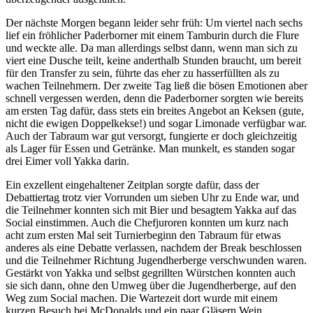
Der nächste Morgen begann leider sehr früh: Um viertel nach sechs
lief ein fröhlicher Paderborner mit einem Tamburin durch die Flure
und weckte alle. Da man allerdings selbst dann, wenn man sich zu
viert eine Dusche teilt, keine anderthalb Stunden braucht, um bereit
für den Transfer zu sein, führte das eher zu hasserfüllten als zu
wachen Teilnehmern. Der zweite Tag ließ die bösen Emotionen aber
schnell vergessen werden, denn die Paderborner sorgten wie bereits
am ersten Tag dafür, dass stets ein breites Angebot an Keksen (gute,
nicht die ewigen Doppelkekse!) und sogar Limonade verfügbar war.
Auch der Tabraum war gut versorgt, fungierte er doch gleichzeitig
als Lager für Essen und Getränke. Man munkelt, es standen sogar
drei Eimer voll Yakka darin.
Ein exzellent eingehaltener Zeitplan sorgte dafür, dass der
Debattiertag trotz vier Vorrunden um sieben Uhr zu Ende war, und
die Teilnehmer konnten sich mit Bier und besagtem Yakka auf das
Social einstimmen. Auch die Chefjuroren konnten um kurz nach
acht zum ersten Mal seit Turnierbeginn den Tabraum für etwas
anderes als eine Debatte verlassen, nachdem der Break beschlossen
und die Teilnehmer Richtung Jugendherberge verschwunden waren.
Gestärkt von Yakka und selbst gegrillten Würstchen konnten auch
sie sich dann, ohne den Umweg über die Jugendherberge, auf den
Weg zum Social machen. Die Wartezeit dort wurde mit einem
kurzen Besuch bei McDonalds und ein paar Gläsern Wein