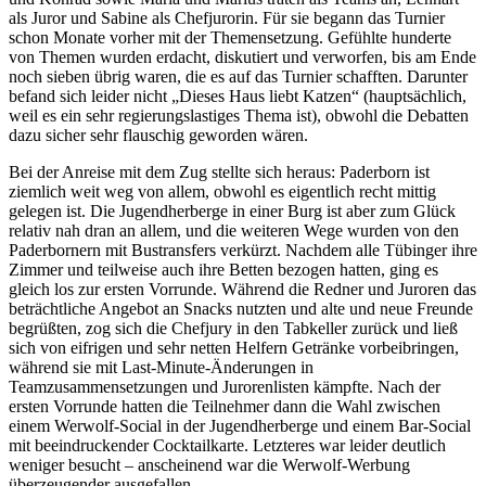
als Juror und Sabine als Chefjurorin. Für sie begann das Turnier
schon Monate vorher mit der Themensetzung. Gefühlte hunderte
von Themen wurden erdacht, diskutiert und verworfen, bis am Ende
noch sieben übrig waren, die es auf das Turnier schafften. Darunter
befand sich leider nicht „Dieses Haus liebt Katzen“ (hauptsächlich,
weil es ein sehr regierungslastiges Thema ist), obwohl die Debatten
dazu sicher sehr flauschig geworden wären.
Bei der Anreise mit dem Zug stellte sich heraus: Paderborn ist
ziemlich weit weg von allem, obwohl es eigentlich recht mittig
gelegen ist. Die Jugendherberge in einer Burg ist aber zum Glück
relativ nah dran an allem, und die weiteren Wege wurden von den
Paderbornern mit Bustransfers verkürzt. Nachdem alle Tübinger ihre
Zimmer und teilweise auch ihre Betten bezogen hatten, ging es
gleich los zur ersten Vorrunde. Während die Redner und Juroren das
beträchtliche Angebot an Snacks nutzten und alte und neue Freunde
begrüßten, zog sich die Chefjury in den Tabkeller zurück und ließ
sich von eifrigen und sehr netten Helfern Getränke vorbeibringen,
während sie mit Last-Minute-Änderungen in
Teamzusammensetzungen und Jurorenlisten kämpfte. Nach der
ersten Vorrunde hatten die Teilnehmer dann die Wahl zwischen
einem Werwolf-Social in der Jugendherberge und einem Bar-Social
mit beeindruckender Cocktailkarte. Letzteres war leider deutlich
weniger besucht – anscheinend war die Werwolf-Werbung
überzeugender ausgefallen.