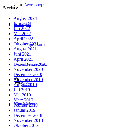
Workshops
Archiv
August 2024
Juni 2023
Sonstiges
Juli 2022
Mai 2022
April 2022
Oktober 2021
Impressum
August 2021
Juni 2021
April 2021
Datenschutz
Dezember 2020
November 2020
Dezember 2019
November 2019
Suche
August 2019
Juli 2019
Mai 2019
März 2019
Menü
Menü
Februar 2019
Januar 2019
Dezember 2018
November 2018
Oktober 2018