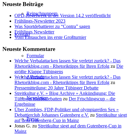
Neueste Beiträge
Reinschnuppern
OPD-Regelwerk in der Version 14.2 veröffentlicht
Frühlings-Newsletter 2023
Was Sportdebattierer zu “Contra” sagen
Frühlings Newsletter
Kontakt
Vom Eintauchen ins erste Großturnier
Neueste Kommentare
Formular
Welche Verbalattacken lassen Sie verletzt zurück? - Das
Rhetorikblog.com - Rhetoriktipps für Ihren Erfolg
zu
Die
größte Klappe Tübingens
Adressen
Welche Verbalattacken lassen Sie verletzt zurück? - Das
Rhetorikblog.com - Rhetoriktipps für Ihren Erfolg
zu
Pressemitteilung: 20 Jahre Tübinger Debatte
Streitkultur e.V. » Blog Archive » Ankündigung: Die
Newsletter
Tübinger Herbstdebatten
zu
Der Frischlingscup – die
Ergebnisse
Über Zombies, FDP-Politiker und olympiareifen Sex »
Debattierclub Johannes Gutenberg e.V.
zu
Streitkultur siegt
Presse
auf dem Gutenberg-Cup in Mainz
Jonas G.
zu
Streitkultur siegt auf dem Gutenberg-Cup in
Mainz