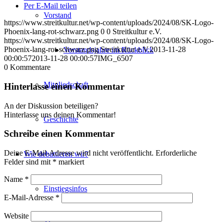
Per E-Mail teilen
Vorstand
https://www.streitkultur.net/wp-content/uploads/2024/08/SK-Logo-
Phoenix-lang-rot-schwarz.png
0
0
Streitkultur e.V.
https://www.streitkultur.net/wp-content/uploads/2024/08/SK-Logo-
Phoenix-lang-rot-schwarz.png
Streitkultur e.V.
2013-11-28
Vorstandsjahre im Rückblick
00:00:57
2013-11-28 00:00:57
IMG_6507
0
Kommentare
Mitgliedschaft
Hinterlasse einen Kommentar
An der Diskussion beteiligen?
Hinterlasse uns deinen Kommentar!
Geschichte
Schreibe einen Kommentar
Deine E-Mail-Adresse wird nicht veröffentlicht.
Erforderliche
Wie debattieren wir?
Felder sind mit
*
markiert
Name
*
Einstiegsinfos
E-Mail-Adresse
*
Website