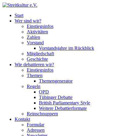
Start
Wer sind wir?
Einstiegsinfos
Aktivitäten
Zahlen
Vorstand
Vorstandsjahre im Rückblick
Mitgliedschaft
Geschichte
Wie debattieren wir?
Einstiegsinfos
Themen
Themengenerator
Regeln
OPD
Tübinger Debatte
British Parliamentary Style
Weitere Debattierformate
Reinschnuppern
Kontakt
Formular
Adressen
Newsletter