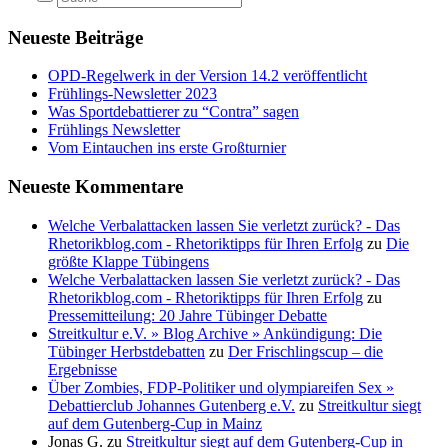
Neueste Beiträge
OPD-Regelwerk in der Version 14.2 veröffentlicht
Frühlings-Newsletter 2023
Was Sportdebattierer zu “Contra” sagen
Frühlings Newsletter
Vom Eintauchen ins erste Großturnier
Neueste Kommentare
Welche Verbalattacken lassen Sie verletzt zurück? - Das
Rhetorikblog.com - Rhetoriktipps für Ihren Erfolg
zu
Die
größte Klappe Tübingens
Welche Verbalattacken lassen Sie verletzt zurück? - Das
Rhetorikblog.com - Rhetoriktipps für Ihren Erfolg
zu
Pressemitteilung: 20 Jahre Tübinger Debatte
Streitkultur e.V. » Blog Archive » Ankündigung: Die
Tübinger Herbstdebatten
zu
Der Frischlingscup – die
Ergebnisse
Über Zombies, FDP-Politiker und olympiareifen Sex »
Debattierclub Johannes Gutenberg e.V.
zu
Streitkultur siegt
auf dem Gutenberg-Cup in Mainz
Jonas G.
zu
Streitkultur siegt auf dem Gutenberg-Cup in