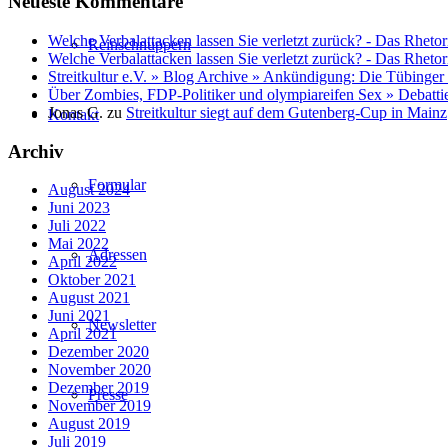
Neueste Kommentare
Welche Verbalattacken lassen Sie verletzt zurück? - Das Rhetor
Reinschnuppern
Welche Verbalattacken lassen Sie verletzt zurück? - Das Rhetor
Streitkultur e.V. » Blog Archive » Ankündigung: Die Tübinger
Über Zombies, FDP-Politiker und olympiareifen Sex » Debatti
Jonas G.
zu
Streitkultur siegt auf dem Gutenberg-Cup in Mainz
Kontakt
Archiv
Formular
August 2024
Juni 2023
Juli 2022
Mai 2022
Adressen
April 2022
Oktober 2021
August 2021
Juni 2021
Newsletter
April 2021
Dezember 2020
November 2020
Dezember 2019
Presse
November 2019
August 2019
Juli 2019