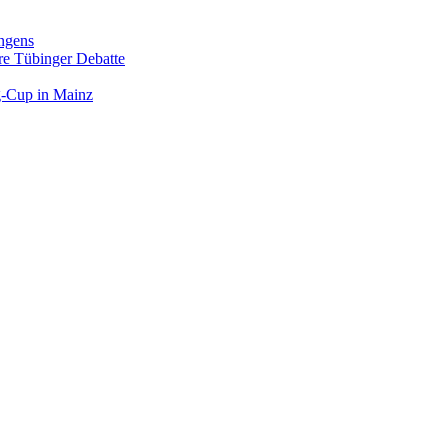
ngens
hre Tübinger Debatte
rg-Cup in Mainz