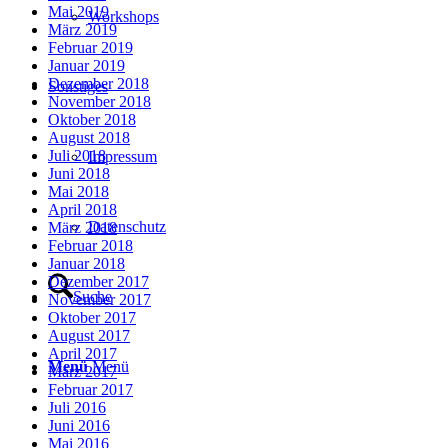
Mai 2019
Workshops
März 2019
Februar 2019
Januar 2019
Dezember 2018
Sonstiges
November 2018
Oktober 2018
August 2018
Juli 2018
Impressum
Juni 2018
Mai 2018
April 2018
Datenschutz
März 2018
Februar 2018
Januar 2018
Dezember 2017
Suche
November 2017
Oktober 2017
August 2017
April 2017
Menü
Menü
März 2017
Februar 2017
Juli 2016
Juni 2016
Mai 2016