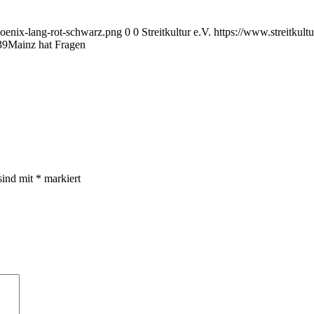
hoenix-lang-rot-schwarz.png
0
0
Streitkultur e.V.
https://www.streitkul
39
Mainz hat Fragen
sind mit
*
markiert