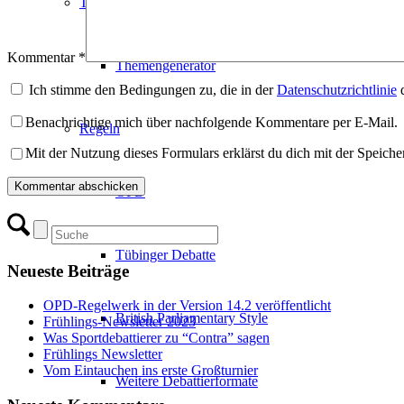
Themen
Kommentar
*
Themengenerator
Ich stimme den Bedingungen zu, die in der
Datenschutzrichtlinie
d
Benachrichtige mich über nachfolgende Kommentare per E-Mail.
Regeln
Mit der Nutzung dieses Formulars erklärst du dich mit der Speich
OPD
Tübinger Debatte
Neueste Beiträge
OPD-Regelwerk in der Version 14.2 veröffentlicht
British Parliamentary Style
Frühlings-Newsletter 2023
Was Sportdebattierer zu “Contra” sagen
Frühlings Newsletter
Vom Eintauchen ins erste Großturnier
Weitere Debattierformate