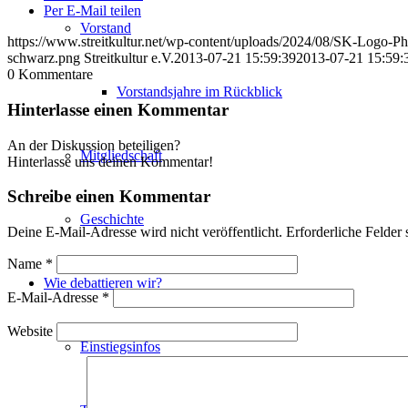
Per E-Mail teilen
Vorstand
https://www.streitkultur.net/wp-content/uploads/2024/08/SK-Logo-P
schwarz.png
Streitkultur e.V.
2013-07-21 15:59:39
2013-07-21 15:59:
0
Kommentare
Vorstandsjahre im Rückblick
Hinterlasse einen Kommentar
An der Diskussion beteiligen?
Mitgliedschaft
Hinterlasse uns deinen Kommentar!
Schreibe einen Kommentar
Geschichte
Deine E-Mail-Adresse wird nicht veröffentlicht.
Erforderliche Felder 
Name
*
Wie debattieren wir?
E-Mail-Adresse
*
Website
Einstiegsinfos