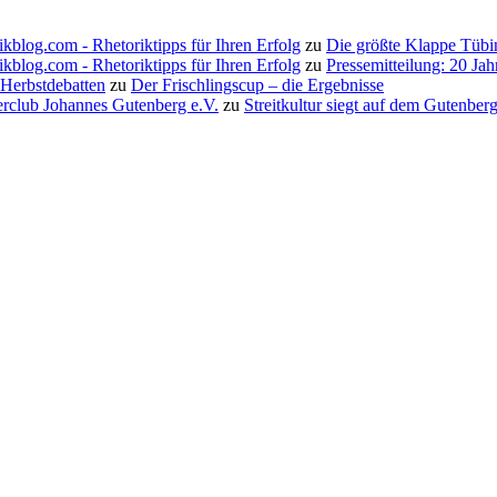
ikblog.com - Rhetoriktipps für Ihren Erfolg
zu
Die größte Klappe Tübi
ikblog.com - Rhetoriktipps für Ihren Erfolg
zu
Pressemitteilung: 20 Ja
 Herbstdebatten
zu
Der Frischlingscup – die Ergebnisse
erclub Johannes Gutenberg e.V.
zu
Streitkultur siegt auf dem Gutenbe