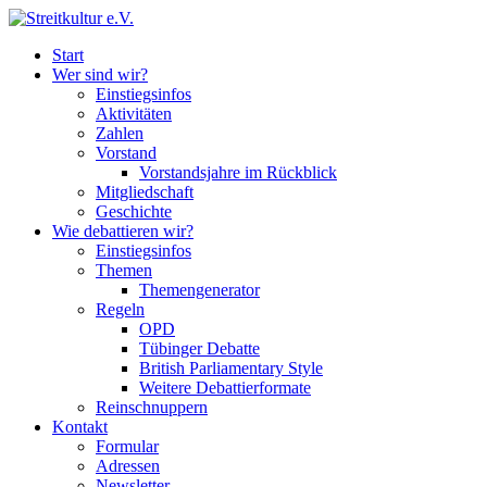
Start
Wer sind wir?
Einstiegsinfos
Aktivitäten
Zahlen
Vorstand
Vorstandsjahre im Rückblick
Mitgliedschaft
Geschichte
Wie debattieren wir?
Einstiegsinfos
Themen
Themengenerator
Regeln
OPD
Tübinger Debatte
British Parliamentary Style
Weitere Debattierformate
Reinschnuppern
Kontakt
Formular
Adressen
Newsletter