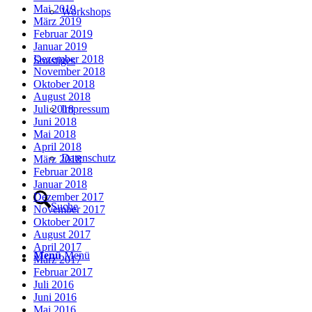
Mai 2019
Workshops
März 2019
Februar 2019
Januar 2019
Dezember 2018
Sonstiges
November 2018
Oktober 2018
August 2018
Impressum
Juli 2018
Juni 2018
Mai 2018
April 2018
Datenschutz
März 2018
Februar 2018
Januar 2018
Dezember 2017
Suche
November 2017
Oktober 2017
August 2017
April 2017
Menü
Menü
März 2017
Februar 2017
Juli 2016
Juni 2016
Mai 2016