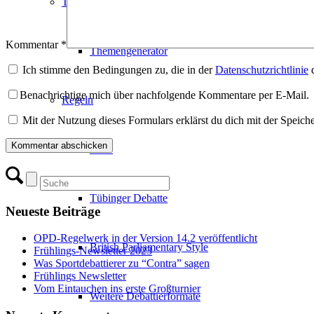
Themen
Kommentar
*
Themengenerator
Ich stimme den Bedingungen zu, die in der
Datenschutzrichtlinie
d
Benachrichtige mich über nachfolgende Kommentare per E-Mail.
Regeln
Mit der Nutzung dieses Formulars erklärst du dich mit der Speic
OPD
Tübinger Debatte
Neueste Beiträge
OPD-Regelwerk in der Version 14.2 veröffentlicht
British Parliamentary Style
Frühlings-Newsletter 2023
Was Sportdebattierer zu “Contra” sagen
Frühlings Newsletter
Vom Eintauchen ins erste Großturnier
Weitere Debattierformate