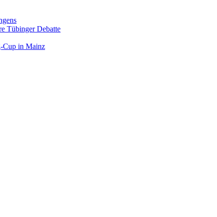
ngens
hre Tübinger Debatte
rg-Cup in Mainz