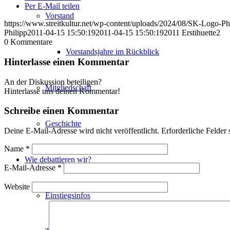
Per E-Mail teilen
Vorstand
https://www.streitkultur.net/wp-content/uploads/2024/08/SK-Logo-P
Philipp
2011-04-15 15:50:19
2011-04-15 15:50:19
2011 Erstihuette2
0
Kommentare
Vorstandsjahre im Rückblick
Hinterlasse einen Kommentar
An der Diskussion beteiligen?
Mitgliedschaft
Hinterlasse uns deinen Kommentar!
Schreibe einen Kommentar
Geschichte
Deine E-Mail-Adresse wird nicht veröffentlicht.
Erforderliche Felder 
Name
*
Wie debattieren wir?
E-Mail-Adresse
*
Website
Einstiegsinfos