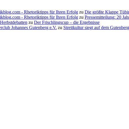
ikblog.com - Rhetoriktipps für Ihren Erfolg
zu
Die größte Klappe Tübi
ikblog.com - Rhetoriktipps für Ihren Erfolg
zu
Pressemitteilung: 20 Ja
 Herbstdebatten
zu
Der Frischlingscup – die Ergebnisse
erclub Johannes Gutenberg e.V.
zu
Streitkultur siegt auf dem Gutenbe