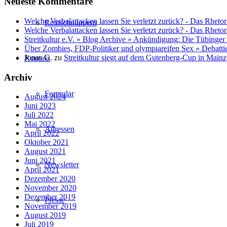
Neueste Kommentare
Welche Verbalattacken lassen Sie verletzt zurück? - Das Rhetor
Reinschnuppern
Welche Verbalattacken lassen Sie verletzt zurück? - Das Rhetor
Streitkultur e.V. » Blog Archive » Ankündigung: Die Tübinger
Über Zombies, FDP-Politiker und olympiareifen Sex » Debatti
Jonas G.
zu
Streitkultur siegt auf dem Gutenberg-Cup in Mainz
Kontakt
Archiv
Formular
August 2024
Juni 2023
Juli 2022
Mai 2022
Adressen
April 2022
Oktober 2021
August 2021
Juni 2021
Newsletter
April 2021
Dezember 2020
November 2020
Dezember 2019
Presse
November 2019
August 2019
Juli 2019