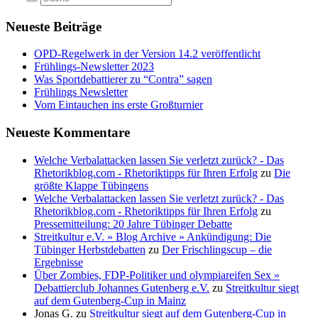
Neueste Beiträge
OPD-Regelwerk in der Version 14.2 veröffentlicht
Frühlings-Newsletter 2023
Was Sportdebattierer zu “Contra” sagen
Frühlings Newsletter
Vom Eintauchen ins erste Großturnier
Neueste Kommentare
Welche Verbalattacken lassen Sie verletzt zurück? - Das
Rhetorikblog.com - Rhetoriktipps für Ihren Erfolg
zu
Die
größte Klappe Tübingens
Welche Verbalattacken lassen Sie verletzt zurück? - Das
Rhetorikblog.com - Rhetoriktipps für Ihren Erfolg
zu
Pressemitteilung: 20 Jahre Tübinger Debatte
Streitkultur e.V. » Blog Archive » Ankündigung: Die
Tübinger Herbstdebatten
zu
Der Frischlingscup – die
Ergebnisse
Über Zombies, FDP-Politiker und olympiareifen Sex »
Debattierclub Johannes Gutenberg e.V.
zu
Streitkultur siegt
auf dem Gutenberg-Cup in Mainz
Jonas G.
zu
Streitkultur siegt auf dem Gutenberg-Cup in