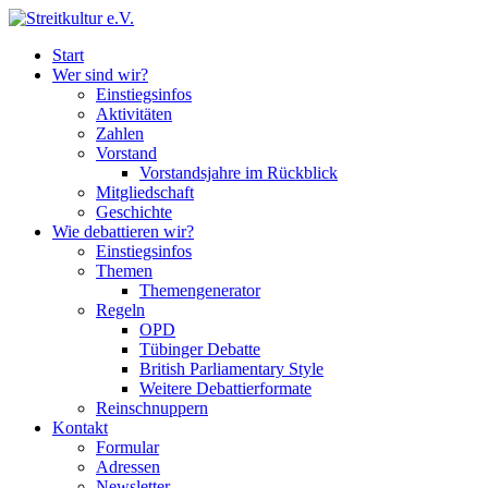
Start
Wer sind wir?
Einstiegsinfos
Aktivitäten
Zahlen
Vorstand
Vorstandsjahre im Rückblick
Mitgliedschaft
Geschichte
Wie debattieren wir?
Einstiegsinfos
Themen
Themengenerator
Regeln
OPD
Tübinger Debatte
British Parliamentary Style
Weitere Debattierformate
Reinschnuppern
Kontakt
Formular
Adressen
Newsletter