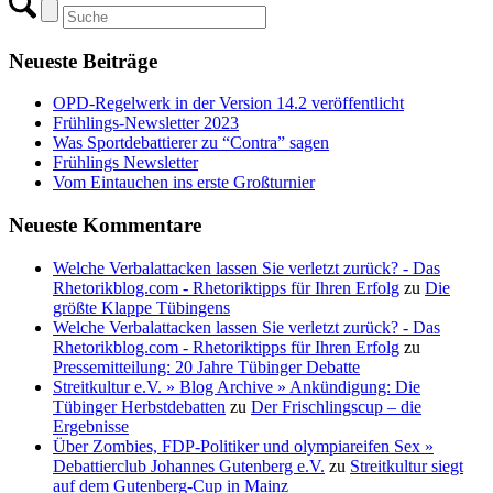
Neueste Beiträge
OPD-Regelwerk in der Version 14.2 veröffentlicht
Frühlings-Newsletter 2023
Was Sportdebattierer zu “Contra” sagen
Frühlings Newsletter
Vom Eintauchen ins erste Großturnier
Neueste Kommentare
Welche Verbalattacken lassen Sie verletzt zurück? - Das
Rhetorikblog.com - Rhetoriktipps für Ihren Erfolg
zu
Die
größte Klappe Tübingens
Welche Verbalattacken lassen Sie verletzt zurück? - Das
Rhetorikblog.com - Rhetoriktipps für Ihren Erfolg
zu
Pressemitteilung: 20 Jahre Tübinger Debatte
Streitkultur e.V. » Blog Archive » Ankündigung: Die
Tübinger Herbstdebatten
zu
Der Frischlingscup – die
Ergebnisse
Über Zombies, FDP-Politiker und olympiareifen Sex »
Debattierclub Johannes Gutenberg e.V.
zu
Streitkultur siegt
auf dem Gutenberg-Cup in Mainz