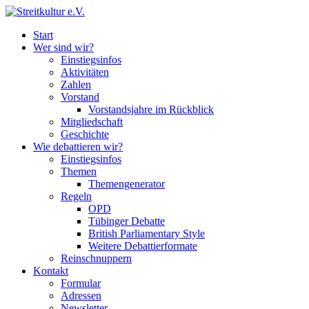
Start
Wer sind wir?
Einstiegsinfos
Aktivitäten
Zahlen
Vorstand
Vorstandsjahre im Rückblick
Mitgliedschaft
Geschichte
Wie debattieren wir?
Einstiegsinfos
Themen
Themengenerator
Regeln
OPD
Tübinger Debatte
British Parliamentary Style
Weitere Debattierformate
Reinschnuppern
Kontakt
Formular
Adressen
Newsletter