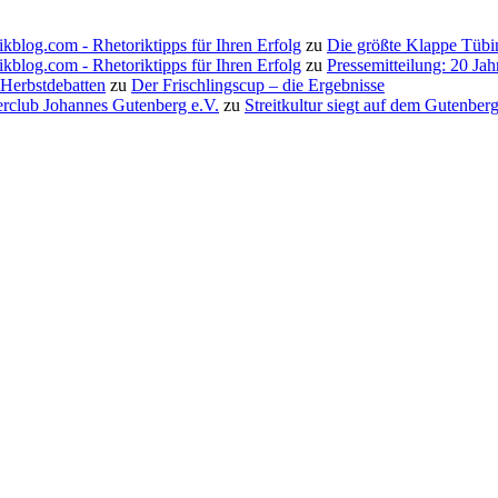
ikblog.com - Rhetoriktipps für Ihren Erfolg
zu
Die größte Klappe Tübi
ikblog.com - Rhetoriktipps für Ihren Erfolg
zu
Pressemitteilung: 20 Ja
 Herbstdebatten
zu
Der Frischlingscup – die Ergebnisse
erclub Johannes Gutenberg e.V.
zu
Streitkultur siegt auf dem Gutenbe