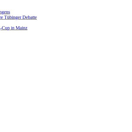
ngens
hre Tübinger Debatte
rg-Cup in Mainz