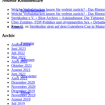
Neueste Kommentare
Welche Verbalattacken lassen Sie verletzt zurück? - Das Rhetor
Reinschnuppern
Welche Verbalattacken lassen Sie verletzt zurück? - Das Rhetor
Streitkultur e.V. » Blog Archive » Ankündigung: Die Tübinger
Über Zombies, FDP-Politiker und olympiareifen Sex » Debatti
Jonas G.
zu
Streitkultur siegt auf dem Gutenberg-Cup in Mainz
Kontakt
Archiv
Formular
August 2024
Juni 2023
Juli 2022
Mai 2022
Adressen
April 2022
Oktober 2021
August 2021
Juni 2021
Newsletter
April 2021
Dezember 2020
November 2020
Dezember 2019
Presse
November 2019
August 2019
Juli 2019