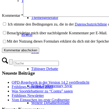
Themen
Kommentar
*
Themengenerator
Ich stimme den Bedingungen zu, die in der
Datenschutzrichtlinie
d
Benachrichtige mich über nachfolgende Kommentare per E-Mail.
Regeln
Mit der Nutzung dieses Formulars erklärst du dich mit der Speich
OPD
Tübinger Debatte
Neueste Beiträge
OPD-Regelwerk in der Version 14.2 veröffentlicht
British Parliamentary Style
Frühlings-Newsletter 2023
Was Sportdebattierer zu “Contra” sagen
Frühlings Newsletter
Vom Eintauchen ins erste Großturnier
Weitere Debattierformate