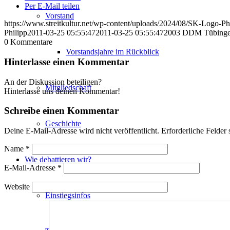
Per E-Mail teilen
Vorstand
https://www.streitkultur.net/wp-content/uploads/2024/08/SK-Logo-P
Philipp
2011-03-25 05:55:47
2011-03-25 05:55:47
2003 DDM Tübinge
0
Kommentare
Vorstandsjahre im Rückblick
Hinterlasse einen Kommentar
An der Diskussion beteiligen?
Mitgliedschaft
Hinterlasse uns deinen Kommentar!
Schreibe einen Kommentar
Geschichte
Deine E-Mail-Adresse wird nicht veröffentlicht.
Erforderliche Felder 
Name
*
Wie debattieren wir?
E-Mail-Adresse
*
Website
Einstiegsinfos