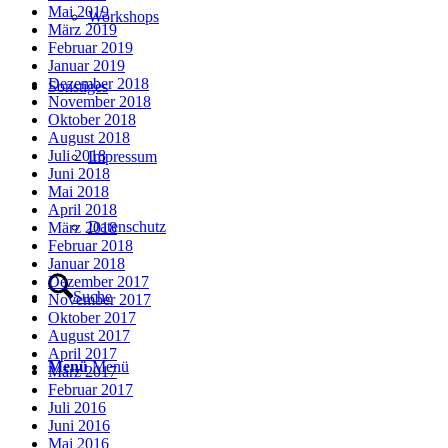
Mai 2019
Workshops
März 2019
Februar 2019
Januar 2019
Dezember 2018
Sonstiges
November 2018
Oktober 2018
August 2018
Juli 2018
Impressum
Juni 2018
Mai 2018
April 2018
Datenschutz
März 2018
Februar 2018
Januar 2018
Dezember 2017
Suche
November 2017
Oktober 2017
August 2017
April 2017
Menü
Menü
März 2017
Februar 2017
Juli 2016
Juni 2016
Mai 2016