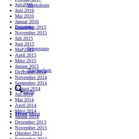
Juli 2016
Workshops
Juni 2016
Mai 2016
Januar 2016
Sonstiges
Dezember 2015
November 2015
Juli 2015
Juni 2015
Impressum
Mai 2015
April 2015
März 2015
Januar 2015
Datenschutz
Dezember 2014
November 2014
September 2014
August 2014
Suche
Juli 2014
Mai 2014
April 2014
März 2014
Menü
Menü
Januar 2014
Dezember 2013
November 2013
Oktober 2013
September 2013