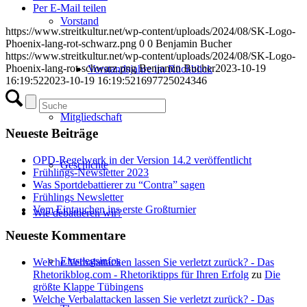
Per E-Mail teilen
Vorstand
https://www.streitkultur.net/wp-content/uploads/2024/08/SK-Logo-
Phoenix-lang-rot-schwarz.png
0
0
Benjamin Bucher
https://www.streitkultur.net/wp-content/uploads/2024/08/SK-Logo-
Phoenix-lang-rot-schwarz.png
Benjamin Bucher
2023-10-19
Vorstandsjahre im Rückblick
16:19:52
2023-10-19 16:19:52
1697725024346
Mitgliedschaft
Neueste Beiträge
OPD-Regelwerk in der Version 14.2 veröffentlicht
Geschichte
Frühlings-Newsletter 2023
Was Sportdebattierer zu “Contra” sagen
Frühlings Newsletter
Vom Eintauchen ins erste Großturnier
Wie debattieren wir?
Neueste Kommentare
Einstiegsinfos
Welche Verbalattacken lassen Sie verletzt zurück? - Das
Rhetorikblog.com - Rhetoriktipps für Ihren Erfolg
zu
Die
größte Klappe Tübingens
Welche Verbalattacken lassen Sie verletzt zurück? - Das