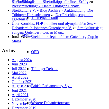
Themen
Rhetorikblog.com - Rhetoriktipps für Ihren Erfolg
zu
Pressemitteilung: 20 Jahre Tübinger Debatte
Streitkultur e.V. » Blog Archive » Ankündigung: Die
Tübinger Herbstdebatten
zu
Der Frischlingscup – die
Themengenerator
Ergebnisse
Über Zombies, FDP-Politiker und olympiareifen Sex »
Debattierclub Johannes Gutenberg e.V.
zu
Streitkultur siegt
auf dem Gutenberg-Cup in Mainz
Regeln
Jonas G.
zu
Streitkultur siegt auf dem Gutenberg-Cup in
Mainz
Archiv
OPD
August 2024
Juni 2023
Juli 2022
Tübinger Debatte
Mai 2022
April 2022
Oktober 2021
British Parliamentary Style
August 2021
Juni 2021
April 2021
Dezember 2020
Weitere Debattierformate
November 2020
Dezember 2019