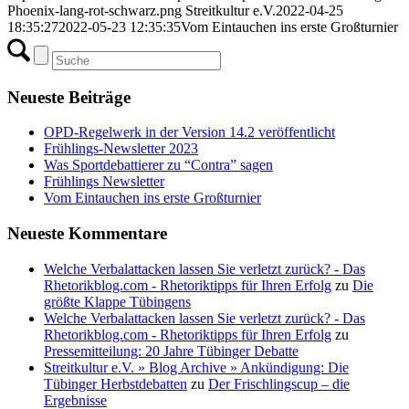
Phoenix-lang-rot-schwarz.png
Streitkultur e.V.
2022-04-25
18:35:27
2022-05-23 12:35:35
Vom Eintauchen ins erste Großturnier
Neueste Beiträge
OPD-Regelwerk in der Version 14.2 veröffentlicht
Frühlings-Newsletter 2023
Was Sportdebattierer zu “Contra” sagen
Frühlings Newsletter
Vom Eintauchen ins erste Großturnier
Neueste Kommentare
Welche Verbalattacken lassen Sie verletzt zurück? - Das
Rhetorikblog.com - Rhetoriktipps für Ihren Erfolg
zu
Die
größte Klappe Tübingens
Welche Verbalattacken lassen Sie verletzt zurück? - Das
Rhetorikblog.com - Rhetoriktipps für Ihren Erfolg
zu
Pressemitteilung: 20 Jahre Tübinger Debatte
Streitkultur e.V. » Blog Archive » Ankündigung: Die
Tübinger Herbstdebatten
zu
Der Frischlingscup – die
Ergebnisse