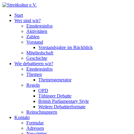
Start
Wer sind wir?
Einstiegsinfos
Aktivitäten
Zahlen
Vorstand
Vorstandsjahre im Rückblick
Mitgliedschaft
Geschichte
Wie debattieren wir?
Einstiegsinfos
Themen
Themengenerator
Regeln
OPD
Tübinger Debatte
British Parliamentary Style
Weitere Debattierformate
Reinschnuppern
Kontakt
Formular
Adressen
Newsletter