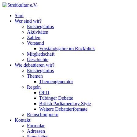
Start
Wer sind wir?
Einstiegsinfos
Aktivitäten
Zahlen
Vorstand
Vorstandsjahre im Rückblick
Mitgliedschaft
Geschichte
Wie debattieren wir?
Einstiegsinfos
Themen
Themengenerator
Regeln
OPD
Tübinger Debatte
British Parliamentary Style
Weitere Debattierformate
Reinschnuppern
Kontakt
Formular
Adressen
Newsletter