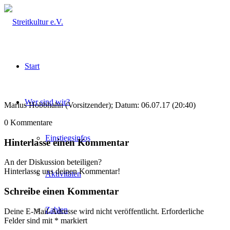
Start
Wer sind wir?
Marius Hobbhahn (Vorsitzender); Datum: 06.07.17 (20:40)
0
Kommentare
Einstiegsinfos
Hinterlasse einen Kommentar
An der Diskussion beteiligen?
Hinterlasse uns deinen Kommentar!
Aktivitäten
Schreibe einen Kommentar
Zahlen
Deine E-Mail-Adresse wird nicht veröffentlicht.
Erforderliche
Felder sind mit
*
markiert