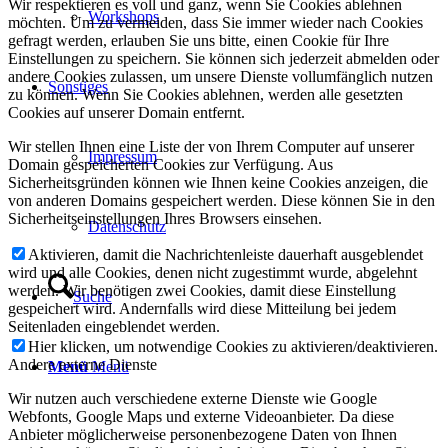
Wir respektieren es voll und ganz, wenn Sie Cookies ablehnen
Workshops
möchten. Um zu vermeiden, dass Sie immer wieder nach Cookies
gefragt werden, erlauben Sie uns bitte, einen Cookie für Ihre
Einstellungen zu speichern. Sie können sich jederzeit abmelden oder
andere Cookies zulassen, um unsere Dienste vollumfänglich nutzen
Sonstiges
zu können. Wenn Sie Cookies ablehnen, werden alle gesetzten
Cookies auf unserer Domain entfernt.
Wir stellen Ihnen eine Liste der von Ihrem Computer auf unserer
Impressum
Domain gespeicherten Cookies zur Verfügung. Aus
Sicherheitsgründen können wie Ihnen keine Cookies anzeigen, die
von anderen Domains gespeichert werden. Diese können Sie in den
Sicherheitseinstellungen Ihres Browsers einsehen.
Datenschutz
Aktivieren, damit die Nachrichtenleiste dauerhaft ausgeblendet
wird und alle Cookies, denen nicht zugestimmt wurde, abgelehnt
werden. Wir benötigen zwei Cookies, damit diese Einstellung
Suche
gespeichert wird. Andernfalls wird diese Mitteilung bei jedem
Seitenladen eingeblendet werden.
Hier klicken, um notwendige Cookies zu aktivieren/deaktivieren.
Andere externe Dienste
Menü
Menü
Wir nutzen auch verschiedene externe Dienste wie Google
Webfonts, Google Maps und externe Videoanbieter. Da diese
Anbieter möglicherweise personenbezogene Daten von Ihnen