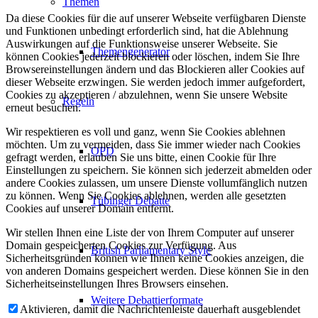
Themen
Da diese Cookies für die auf unserer Webseite verfügbaren Dienste
und Funktionen unbedingt erforderlich sind, hat die Ablehnung
Auswirkungen auf die Funktionsweise unserer Webseite. Sie
Themengenerator
können Cookies jederzeit blockieren oder löschen, indem Sie Ihre
Browsereinstellungen ändern und das Blockieren aller Cookies auf
dieser Webseite erzwingen. Sie werden jedoch immer aufgefordert,
Cookies zu akzeptieren / abzulehnen, wenn Sie unsere Website
Regeln
erneut besuchen.
Wir respektieren es voll und ganz, wenn Sie Cookies ablehnen
möchten. Um zu vermeiden, dass Sie immer wieder nach Cookies
OPD
gefragt werden, erlauben Sie uns bitte, einen Cookie für Ihre
Einstellungen zu speichern. Sie können sich jederzeit abmelden oder
andere Cookies zulassen, um unsere Dienste vollumfänglich nutzen
zu können. Wenn Sie Cookies ablehnen, werden alle gesetzten
Tübinger Debatte
Cookies auf unserer Domain entfernt.
Wir stellen Ihnen eine Liste der von Ihrem Computer auf unserer
Domain gespeicherten Cookies zur Verfügung. Aus
British Parliamentary Style
Sicherheitsgründen können wie Ihnen keine Cookies anzeigen, die
von anderen Domains gespeichert werden. Diese können Sie in den
Sicherheitseinstellungen Ihres Browsers einsehen.
Weitere Debattierformate
Aktivieren, damit die Nachrichtenleiste dauerhaft ausgeblendet